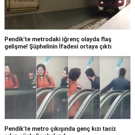
Pendik'te metrodaki iğrenç olayda flaş
gelişme! Şüphelinin İfadesi ortaya çıktı
Pendik'te metro çıkışında genç kızı taciz