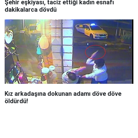
Şehir eşkiyası, taciz ettiği kadın esnafı
dakikalarca dövdü
Kız arkadaşına dokunan adamı döve döve
öldürdü!