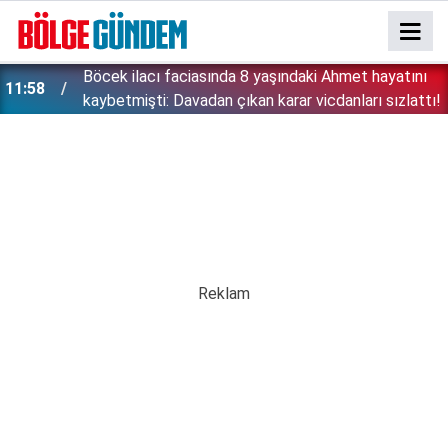
Böcek ilacı faciasında 8 yaşındaki Ahmet hayatını
11:58
kaybetmişti: Davadan çıkan karar vicdanları sızlattı!
''Çözülmemiş dosya kalmayacak'' demişti: Bakan
11:42
Gürlek şüpheli 2 çocuğun ölümünü mercek altına
aldı!