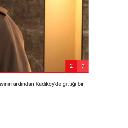
2
9
nın ardından Kadıköy’de gittiği bir