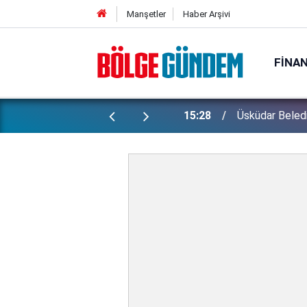
Manşetler
Haber Arşivi
FINA
Etimesgut'taki
onucu yeni başkanvekili belli oldu
13:33
yiyebildiğiniz k