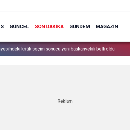
NS
GÜNCEL
SON DAKIKA
GÜNDEM
MAGAZIN
 yolsuzluk soruşturmasında olay ifade: 5 Sene buradayız,
1
adar yiyin