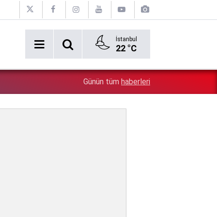
İstanbul
22 °C
Üsküdar Belediyesi'nde yer yerinden oynadı: 6 CHP'li A
2:43
Günün tüm
haberleri
verdi, ortalık karıştı!