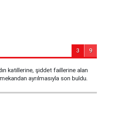
3
9
katillerine, şiddet faillerine alan
e mekandan ayrılmasıyla son buldu.