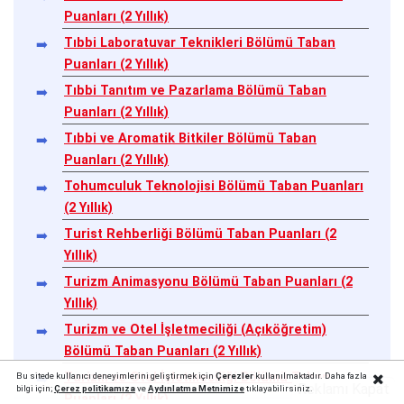
Puanları (2 Yıllık)
Tıbbi Laboratuvar Teknikleri Bölümü Taban
Puanları (2 Yıllık)
Tıbbi Tanıtım ve Pazarlama Bölümü Taban
Puanları (2 Yıllık)
Tıbbi ve Aromatik Bitkiler Bölümü Taban
Puanları (2 Yıllık)
Tohumculuk Teknolojisi Bölümü Taban Puanları
(2 Yıllık)
Turist Rehberliği Bölümü Taban Puanları (2
Yıllık)
Turizm Animasyonu Bölümü Taban Puanları (2
Yıllık)
Turizm ve Otel İşletmeciliği (Açıköğretim)
Bölümü Taban Puanları (2 Yıllık)
Turizm ve Otel İşletmeciliği Bölümü Taban
Bu sitede kullanıcı deneyimlerini geliştirmek için
Çerezler
kullanılmaktadır. Daha fazla
Reklamı Kapat
bilgi için;
Çerez politika
mıza
ve
Aydınlatma Metnimize
tıklayabilirsiniz.
Puanları (2 Yıllık)