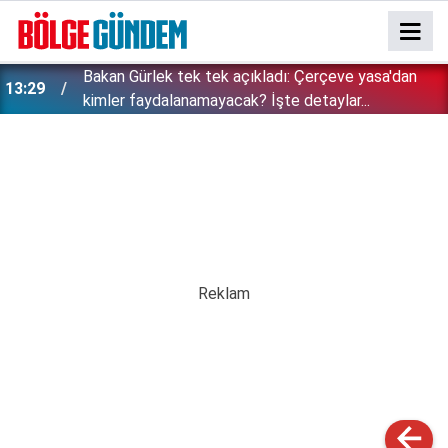
Bakan Gürlek tek tek açıkladı: Çerçeve yasa'dan
13:29
kimler faydalanamayacak? İşte detaylar...