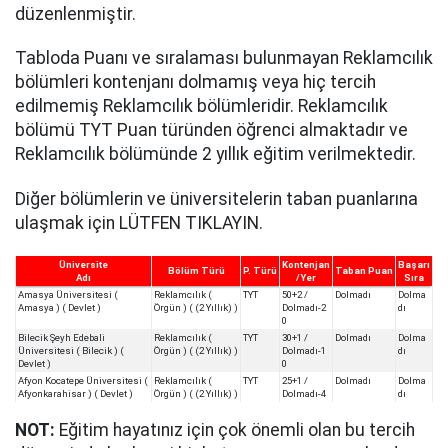
düzenlenmiştir.
Tabloda Puanı ve sıralaması bulunmayan Reklamcılık
bölümleri kontenjanı dolmamış veya hiç tercih
edilmemiş Reklamcılık bölümleridir. Reklamcılık
bölümü TYT Puan türünden öğrenci almaktadır ve
Reklamcılık bölümünde 2 yıllık eğitim verilmektedir.
Diğer bölümlerin ve üniversitelerin taban puanlarına
ulaşmak için LÜTFEN TIKLAYIN.
Üniversite
Kontenjan
Başarı
Bölüm Türü
P. Türü
Taban Puan
Adı
/Yer
Sıra
Amasya Üniversitesi (
Reklamcılık (
TYT
50+2 /
Dolmadı
Dolma
Amasya ) ( Devlet )
Örgün ) ( (2 Yıllık) )
Dolmadı-2
dı
0
Bilecik Şeyh Edebali
Reklamcılık (
TYT
30+1 /
Dolmadı
Dolma
Üniversitesi ( Bilecik ) (
Örgün ) ( (2 Yıllık) )
Dolmadı-1
dı
Devlet )
0
Afyon Kocatepe Üniversitesi (
Reklamcılık (
TYT
25+1 /
Dolmadı
Dolma
Afyonkarahisar ) ( Devlet )
Örgün ) ( (2 Yıllık) )
Dolmadı-4
dı
NOT:
Eğitim hayatınız için çok önemli olan bu tercih