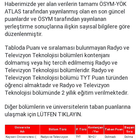
Haberimizde yer alan verilerin tamamı ÖSYM-YÖK
ATLAS tarafından yayınlanmış olan en son güncel
puanlardır ve ÖSYM tarafından yayınlanan
yerleştirme sonuçlarına ilişkin sayısal bilgilere göre
düzenlenmiştir.
Tabloda Puanı ve sıralaması bulunmayan Radyo ve
Televizyon Teknolojisi bölümleri kontenjanı
dolmamış veya hiç tercih edilmemiş Radyo ve
Televizyon Teknolojisi bölümleridir. Radyo ve
Televizyon Teknolojisi bölümü TYT Puan türünden
öğrenci almaktadır ve Radyo ve Televizyon
Teknolojisi bölümünde 2 yıllık eğitim verilmektedir.
Diğer bölümlerin ve üniversitelerin taban puanlarına
ulaşmak için LÜTFEN TIKLAYIN.
Üniversite
Kontenjan
Başarı
Bölüm Türü
P. Türü
Taban Puan
Adı
/Yer
Sıra
Kayseri Üniversitesi (
Radyo ve Televizyon
TYT
50+2 /
Dolmadı
Dolma