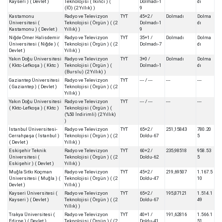
Kayseri ) ( Devlet )
Teknolojisi ( İkinci ) (
Dolmadı-1
dı
(İÖ) (2 Yıllık) )
9
Kastamonu
Radyo ve Televizyon
TYT
45+2 /
Dolmadı
Dolma
Üniversitesi (
Teknolojisi ( Örgün ) ( (2
Dolmadı-1
dı
Kastamonu ) ( Devlet )
Yıllık) )
9
Niğde Ömer Halisdemir
Radyo ve Televizyon
TYT
35+1 /
Dolmadı
Dolma
Üniversitesi ( Niğde ) (
Teknolojisi ( Örgün ) ( (2
Dolmadı-7
dı
Devlet )
Yıllık) )
Yakın Doğu Üniversitesi
Radyo ve Televizyon
TYT
3+0 /
Dolmadı
Dolma
( Kktc-Lefkoşa ) ( Kktc )
Teknolojisi ( Örgün ) (
Dolmadı-1
dı
(Burslu) (2 Yıllık) )
Gaziantep Üniversitesi
Radyo ve Televizyon
TYT
--- / ---
---
---
( Gaziantep ) ( Devlet )
Teknolojisi ( Örgün ) ( (2
Yıllık) )
Yakın Doğu Üniversitesi
Radyo ve Televizyon
TYT
--- / ---
---
---
( Kktc-Lefkoşa ) ( Kktc )
Teknolojisi ( Örgün ) (
(%50 İndirimli) (2 Yıllık)
)
İstanbul Üniversitesi-
Radyo ve Televizyon
TYT
65+2 /
251,15843
780.20
Cerrahpaşa ( İstanbul )
Teknolojisi ( Örgün ) ( (2
Doldu-67
5
( Devlet )
Yıllık) )
Eskişehir Teknik
Radyo ve Televizyon
TYT
60+2 /
235,98518
958.53
Üniversitesi (
Teknolojisi ( Örgün ) ( (2
Doldu-62
5
Eskişehir ) ( Devlet )
Yıllık) )
Muğla Sıtkı Koçman
Radyo ve Televizyon
TYT
45+2 /
219,69507
1.167.5
Üniversitesi ( Muğla ) (
Teknolojisi ( Örgün ) ( (2
Doldu-47
10
Devlet )
Yıllık) )
Kayseri Üniversitesi (
Radyo ve Televizyon
TYT
65+2 /
195,87121
1.514.1
Kayseri ) ( Devlet )
Teknolojisi ( Örgün ) ( (2
Doldu-67
49
Yıllık) )
Trakya Üniversitesi (
Radyo ve Televizyon
TYT
40+1 /
191,62816
1.566.1
Edirne ) ( Devlet )
Teknolojisi ( Örgün ) ( (2
Doldu-41
51