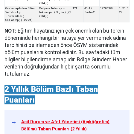
Yıllık) )
Gaziantep İslam Bilim
Radyo ve Televizyon
TYT
40+1 /
177,04329
1.621.0
Ve Teknoloji
Teknolojisi ( Örgün ) ( (2
Doldu-41
27
Üniversitesi (
Yıllık) )
Gaziantep ) ( Devlet )
NOT:
Eğitim hayatınız için çok önemli olan bu tercih
döneminde herhangi bir hataya yer vermemek adına
tercihinizi belirlemeden önce ÖSYM sistemindeki
bölüm puanlarını kontrol ediniz. Bu sayfadaki tüm
bilgiler bilgilendirme amaçlıdır. Bölge Gündem Haber
verilerin doğruluğundan hiçbir şartta sorumlu
tutulamaz.
2 Yıllık Bölüm Bazlı Taban
Puanları
Acil Durum ve Afet Yönetimi (Açıköğretim)
Bölümü Taban Puanları (2 Yıllık)