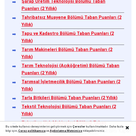
Şarap Üretim Teknolojisi Bölümü Taban
Puanları (2 Yıllık)
Tahribatsız Muayene Bölümü Taban Puanları (2
Yıllık)
Tapu ve Kadastro Bölümü Taban Puanları (2
Yıllık)
Tarım Makineleri Bölümü Taban Puanları (2
Yıllık)
Tarım Teknolojisi (Açıköğretim) Bölümü Taban
Puanları (2 Yıllık)
Tarımsal İşletmecilik Bölümü Taban Puanları (2
Yıllık)
Tarla Bitkileri Bölümü Taban Puanları (2 Yıllık)
Tekstil Teknolojisi Bölümü Taban Puanları (2
Yıllık)
Tekstil ve Halı Makineleri Bölümü Taban
Bu sitede kullanıcı deneyimlerini geliştirmek için
Çerezler
kullanılmaktadır. Daha fazla
Puanları (2 Yıllık)
Reklamı Kapat
bilgi için;
Çerez politika
mıza
ve
Aydınlatma Metnimize
tıklayabilirsiniz.