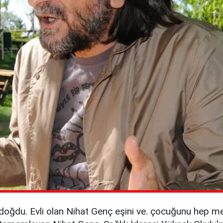
doğdu. Evli olan Nihat Genç eşini ve. çocuğunu hep me