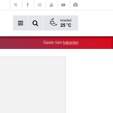
İstanbul
25 °C
5:26
Çin'in gözü doymuyor: Altın rezervleri doldu taştı!
Günün tüm
haberleri