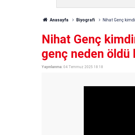
Anasayfa
Biyografi
Nihat Genç kimdir
Nihat Genç kimdir
genç neden öldü h
Yayınlanma:
04 Temmuz 2025 18:18