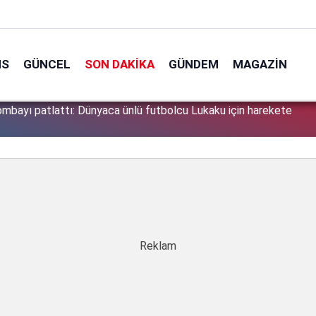
NS
GÜNCEL
SON DAKIKA
GÜNDEM
MAGAZIN
söyledikleri başını derde soktu: Peşine düşen emniyet Özbek
1
a aldı!