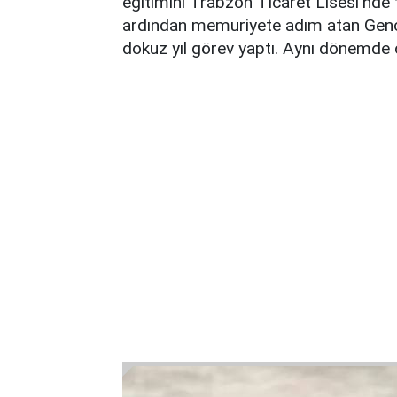
eğitimini Trabzon Ticaret Lisesi'nde
ardından memuriyete adım atan Genç, 
dokuz yıl görev yaptı. Aynı dönemde ç