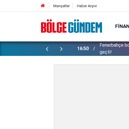
Manşetler
Haber Arşivi
FINA
ünlü futbolcu Lukaku için harekete
Konuşanlar'da 
15:37
kadını gözaltın