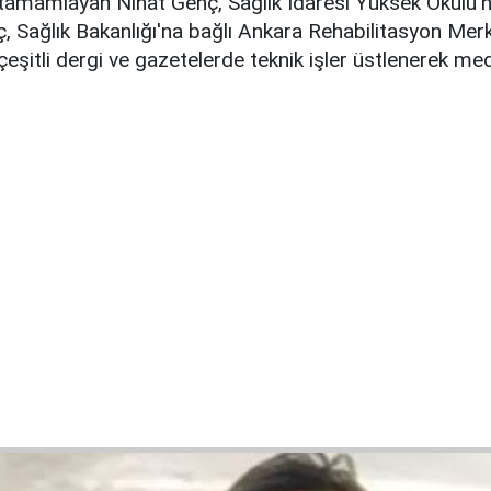
 tamamlayan Nihat Genç, Sağlık İdaresi Yüksek Okulu'
Sağlık Bakanlığı'na bağlı Ankara Rehabilitasyon Merke
eşitli dergi ve gazetelerde teknik işler üstlenerek med