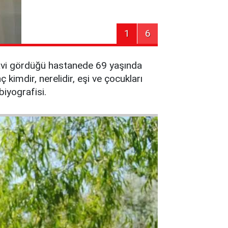
1
6
davi gördüğü hastanede 69 yaşında
imdir, nerelidir, eşi ve çocukları
biyografisi.