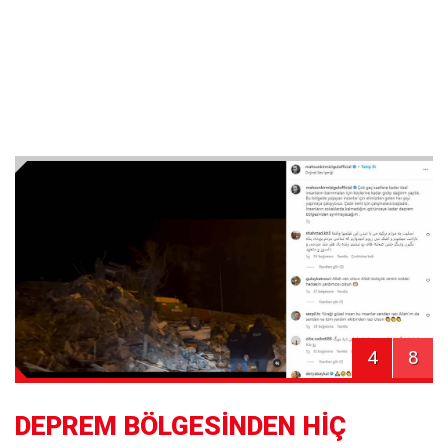
4
8
DEPREM BÖLGESİNDEN HİÇ