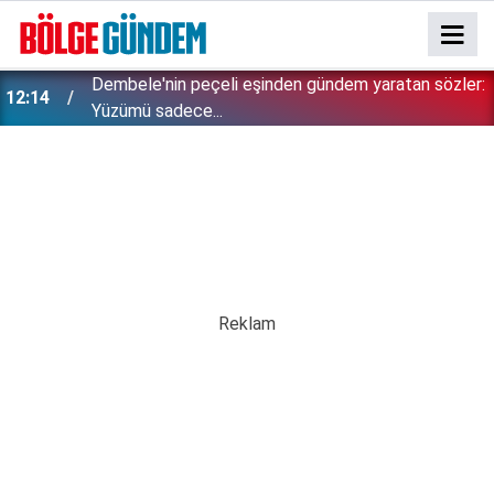
:
Böcek ilacı faciasında 8 yaşındaki Ahmet hayatını
11:58
kaybetmişti: Davadan çıkan karar vicdanları sızlattı!