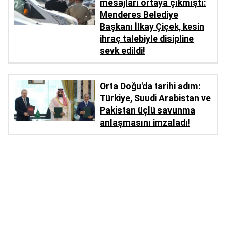
mesajları ortaya çıkmıştı:
Menderes Belediye
Başkanı İlkay Çiçek, kesin
ihraç talebiyle disipline
sevk edildi!
Orta Doğu'da tarihi adım:
Türkiye, Suudi Arabistan ve
Pakistan üçlü savunma
anlaşmasını imzaladı!