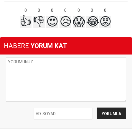
0
0
0
0
0
0
0
👍
👎
😍
😥
😱
😂
😡
HABERE
YORUM KAT