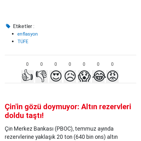
Etiketler :
enflasyon
TÜFE
0
0
0
0
0
0
0
👍
👎
😍
😥
😱
😂
😡
Çin'in gözü doymuyor: Altın rezervleri
doldu taştı!
Çin Merkez Bankası (PBOC), temmuz ayında
rezervlerine yaklaşık 20 ton (640 bin ons) altın