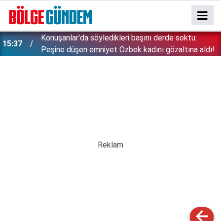
Konuşanlar'da söyledikleri başını derde soktu:
15:37
Peşine düşen emniyet Özbek kadını gözaltına aldı!