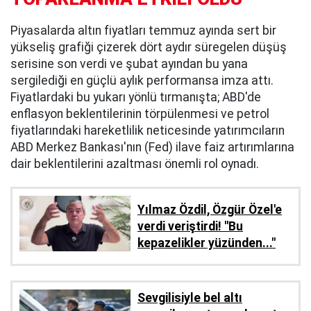
Piyasalarda altın fiyatları temmuz ayında sert bir
yükseliş grafiği çizerek dört aydır süregelen düşüş
serisine son verdi ve şubat ayından bu yana
sergilediği en güçlü aylık performansa imza attı.
Fiyatlardaki bu yukarı yönlü tırmanışta; ABD'de
enflasyon beklentilerinin törpülenmesi ve petrol
fiyatlarındaki hareketlilik neticesinde yatırımcıların
ABD Merkez Bankası'nın (Fed) ilave faiz artırımlarına
dair beklentilerini azaltması önemli rol oynadı.
Yılmaz Özdil, Özgür Özel'e
verdi veriştirdi! ''Bu
kepazelikler yüzünden..."
Sevgilisiyle bel altı