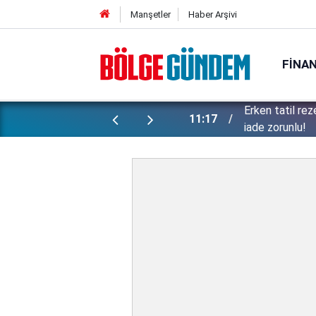
Manşetler
Haber Arşivi
FINA
 Ticaret bakanlığından uyarı: Kesintisiz
Lübnan Cumhur
10:38
dahil oluyorlar