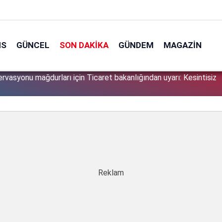
NS
GÜNCEL
SON DAKIKA
GÜNDEM
MAGAZIN
başkanı Joseph Avn Erdoğan'ı öve öve bitiremedi: Dev projeye
1