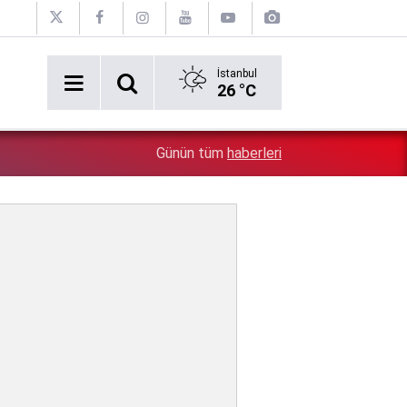
İstanbul
26 °C
0:26
Diyarbakır'da şantaj çetelerine operasyon: 10 şüpheli göz
Günün tüm
haberleri