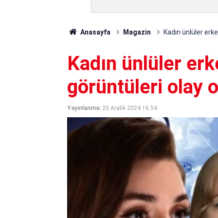
Anasayfa
Magazin
Kadın ünlüler erke
Kadın ünlüler erk
görüntüleri olay o
Yayınlanma:
20 Aralık 2024 16:54