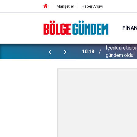
Manşetler
Haber Arşivi
FINA
İçerik üreticis
10:18
gündem oldu!
Bu sıcaklar ya
09:51
İşte, 5 günlük