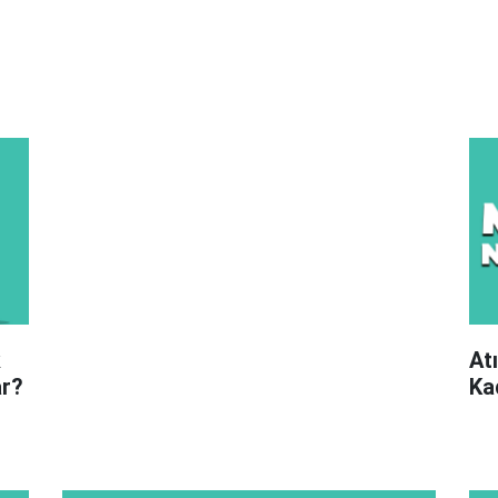
k
At
ar?
Ka