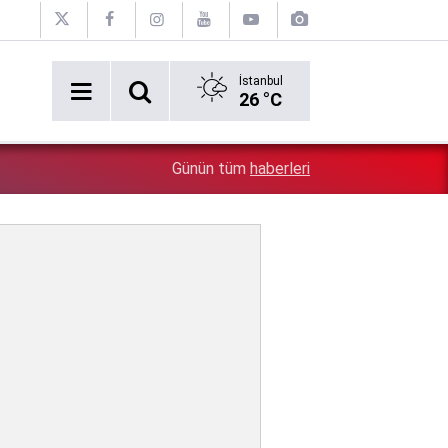
İstanbul
26 °C
9:27
Terörsüz Türkiye yasa teklifi TBMM Adalet Komisyonu'
Günün tüm
haberleri