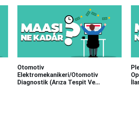
Otomotiv
Pl
Elektromekanikeri/Otomotiv
Op
Diagnostik (Arıza Tespit Ve
İla
Giderme) Maaşı Ne Kadar? 2023 İş
İlanları ve Maaşları