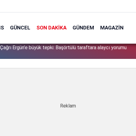
NS
GÜNCEL
SON DAKIKA
GÜNDEM
MAGAZIN
i Çağrı Ergün’e büyük tepki: Başörtülü taraftara alaycı yorumu
kıp kavuracak! Hafta sonu hava nasıl, bugün hava nasıl olacak?
0
 hava durumu