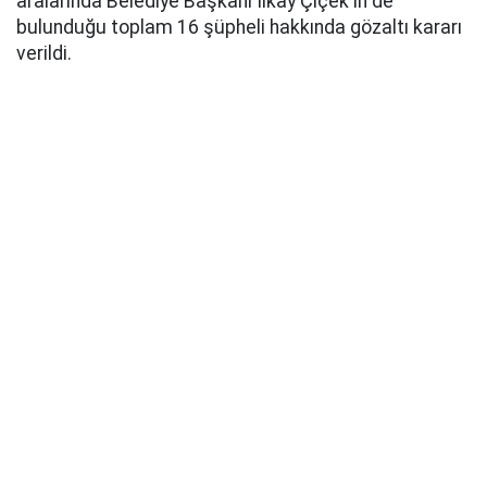
aralarında Belediye Başkanı İlkay Çiçek'in de
bulunduğu toplam 16 şüpheli hakkında gözaltı kararı
verildi.