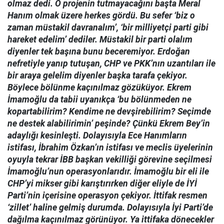
olmaz dedi. O projenin tutmayacağını başta Meral
Hanım olmak üzere herkes gördü. Bu sefer ‘biz o
zaman müstakil davranalım’, ‘bir milliyetçi parti gibi
hareket edelim’ dediler. Müstakil bir parti olalım
diyenler tek başına bunu beceremiyor. Erdoğan
nefretiyle yanıp tutuşan, CHP ve PKK’nın uzantıları ile
bir araya gelelim diyenler başka tarafa çekiyor.
Böylece bölünme kaçınılmaz gözüküyor. Ekrem
İmamoğlu da tabii uyanıkça ‘bu bölünmeden ne
kopartabilirim? Kendime ne devşirebilirim? Seçimde
ne destek alabilirimin’ peşinde? Çünkü Ekrem Bey’in
adaylığı kesinleşti. Dolayısıyla Ece Hanımların
istifası, İbrahim Özkan’ın istifası ve meclis üyelerinin
oyuyla tekrar İBB başkan vekilliği görevine seçilmesi
İmamoğlu’nun operasyonlarıdır. İmamoğlu bir eli ile
CHP’yi mikser gibi karıştırırken diğer eliyle de İYİ
Parti’nin içerisine operasyon çekiyor. İttifak resmen
‘zillet’ haline gelmiş durumda. Dolayısıyla İyi Parti’de
dağılma kaçınılmaz görünüyor. Ya ittifaka dönecekler