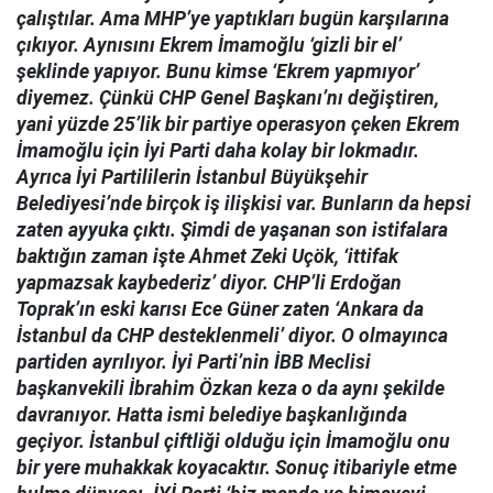
çalıştılar. Ama MHP’ye yaptıkları bugün karşılarına
çıkıyor. Aynısını Ekrem İmamoğlu ‘gizli bir el’
şeklinde yapıyor. Bunu kimse ‘Ekrem yapmıyor’
diyemez. Çünkü CHP Genel Başkanı’nı değiştiren,
yani yüzde 25’lik bir partiye operasyon çeken Ekrem
İmamoğlu için İyi Parti daha kolay bir lokmadır.
Ayrıca İyi Partililerin İstanbul Büyükşehir
Belediyesi’nde birçok iş ilişkisi var. Bunların da hepsi
zaten ayyuka çıktı. Şimdi de yaşanan son istifalara
baktığın zaman işte Ahmet Zeki Uçök, ‘ittifak
yapmazsak kaybederiz’ diyor. CHP’li Erdoğan
Toprak’ın eski karısı Ece Güner zaten ‘Ankara da
İstanbul da CHP desteklenmeli’ diyor. O olmayınca
partiden ayrılıyor. İyi Parti’nin İBB Meclisi
başkanvekili İbrahim Özkan keza o da aynı şekilde
davranıyor. Hatta ismi belediye başkanlığında
geçiyor. İstanbul çiftliği olduğu için İmamoğlu onu
bir yere muhakkak koyacaktır. Sonuç itibariyle etme