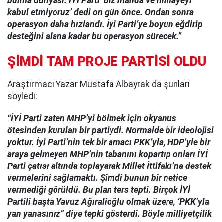
bulma dünyası. İYİ Parti ‘biz manda ve himayeyi
kabul etmiyoruz’ dedi on gün önce. Ondan sonra
operasyon daha hızlandı. İyi Parti’ye boyun eğdirip
desteğini alana kadar bu operasyon sürecek.”
ŞİMDİ TAM PROJE PARTİSİ OLDU
Araştırmacı Yazar Mustafa Albayrak da şunları
söyledi:
“İYİ Parti zaten MHP’yi bölmek için okyanus
ötesinden kurulan bir partiydi. Normalde bir ideolojisi
yoktur. İyi Parti’nin tek bir amacı PKK’yla, HDP’yle bir
araya gelmeyen MHP’nin tabanını kopartıp onları İYİ
Parti çatısı altında toplayarak Millet İttifakı’na destek
vermelerini sağlamaktı. Şimdi bunun bir netice
vermediği görüldü. Bu plan ters tepti. Birçok İYİ
Partili başta Yavuz Ağıralioğlu olmak üzere, ‘PKK’yla
yan yanasınız” diye tepki gösterdi. Böyle milliyetçilik