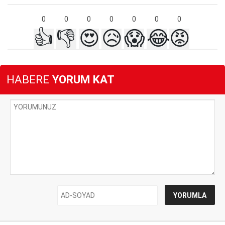
0
0
0
0
0
0
0
👍
👎
😍
😥
😱
😂
😡
HABERE
YORUM KAT