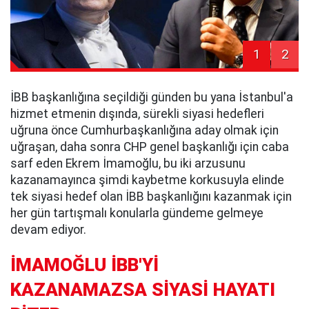
1
2
İBB başkanlığına seçildiği günden bu yana İstanbul'a
hizmet etmenin dışında, sürekli siyasi hedefleri
uğruna önce Cumhurbaşkanlığına aday olmak için
uğraşan, daha sonra CHP genel başkanlığı için caba
sarf eden Ekrem İmamoğlu, bu iki arzusunu
kazanamayınca şimdi kaybetme korkusuyla elinde
tek siyasi hedef olan İBB başkanlığını kazanmak için
her gün tartışmalı konularla gündeme gelmeye
devam ediyor.
İMAMOĞLU İBB'Yİ
KAZANAMAZSA SİYASİ HAYATI