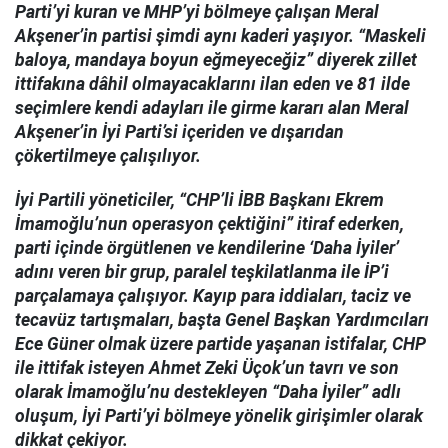
Parti’yi kuran ve MHP’yi bölmeye çalışan Meral
Akşener’in partisi şimdi aynı kaderi yaşıyor. “Maskeli
baloya, mandaya boyun eğmeyeceğiz” diyerek zillet
ittifakına dâhil olmayacaklarını ilan eden ve 81 ilde
seçimlere kendi adayları ile girme kararı alan Meral
Akşener’in İyi Parti’si içeriden ve dışarıdan
çökertilmeye çalışılıyor.
İyi Partili yöneticiler, “CHP’li İBB Başkanı Ekrem
İmamoğlu’nun operasyon çektiğini” itiraf ederken,
parti içinde örgütlenen ve kendilerine ‘Daha İyiler’
adını veren bir grup, paralel teşkilatlanma ile İP’i
parçalamaya çalışıyor. Kayıp para iddiaları, taciz ve
tecavüz tartışmaları, başta Genel Başkan Yardımcıları
Ece Güner olmak üzere partide yaşanan istifalar, CHP
ile ittifak isteyen Ahmet Zeki Üçok’un tavrı ve son
olarak İmamoğlu’nu destekleyen “Daha İyiler” adlı
oluşum, İyi Parti’yi bölmeye yönelik girişimler olarak
dikkat çekiyor.