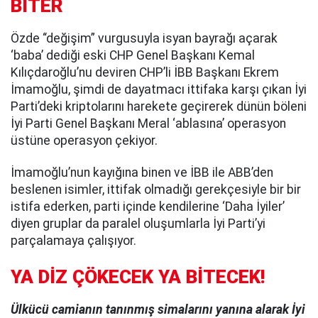
BİTER
Özde “değişim” vurgusuyla isyan bayrağı açarak
‘baba’ dediği eski CHP Genel Başkanı Kemal
Kılıçdaroğlu’nu deviren CHP’li İBB Başkanı Ekrem
İmamoğlu, şimdi de dayatmacı ittifaka karşı çıkan İyi
Parti’deki kriptolarını harekete geçirerek dünün böleni
İyi Parti Genel Başkanı Meral ‘ablasına’ operasyon
üstüne operasyon çekiyor.
İmamoğlu’nun kayığına binen ve İBB ile ABB’den
beslenen isimler, ittifak olmadığı gerekçesiyle bir bir
istifa ederken, parti içinde kendilerine ‘Daha İyiler’
diyen gruplar da paralel oluşumlarla İyi Parti’yi
parçalamaya çalışıyor.
YA DİZ ÇÖKECEK YA BİTECEK!
Ülkücü camianın tanınmış simalarını yanına alarak İyi