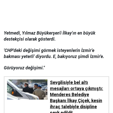
Yetmedi, Yılmaz Büyükerşen'i İlkay'ın en büyük
destekçisi olarak gösterdi.
'CHP'deki değişimi görmek isteyenlerin İzmir’e
bakması yeterli' diyordu. E, bakıyoruz şimdi İzmir'e.
Görüyoruz değişimi."
Sevgilisiyle bel altı
mesajları ortaya çıkmıştı:
Menderes Belediye
Başkanı İlkay Çiçek, kesin
ihraç talebiyle disipline
sevk edildi!