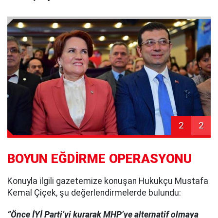
2
2
BOYUN EĞDİRME OPERASYONU
Konuyla ilgili gazetemize konuşan Hukukçu Mustafa
Kemal Çiçek, şu değerlendirmelerde bulundu:
“Önce İYİ Parti’yi kurarak MHP’ye alternatif olmaya