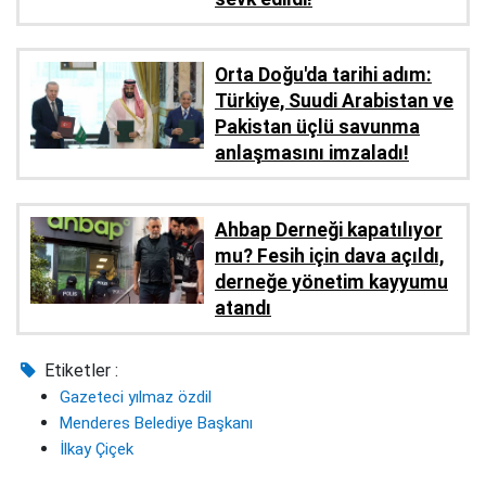
Orta Doğu'da tarihi adım:
Türkiye, Suudi Arabistan ve
Pakistan üçlü savunma
anlaşmasını imzaladı!
Ahbap Derneği kapatılıyor
mu? Fesih için dava açıldı,
derneğe yönetim kayyumu
atandı
Etiketler :
Gazeteci yılmaz özdil
Menderes Belediye Başkanı
İlkay Çiçek