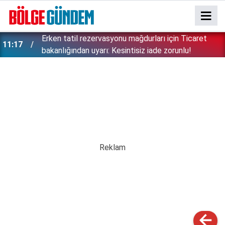
Lübnan Cumhurbaşkanı Joseph Avn Erdoğan'ı öve
10:38
öve bitiremedi: Dev projeye dahil oluyorlar