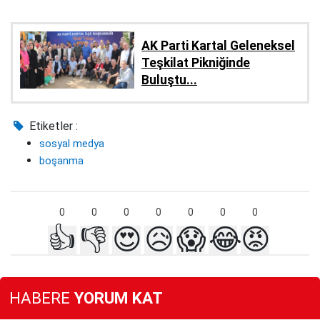
AK Parti Kartal Geleneksel
Teşkilat Pikniğinde
Buluştu...
Etiketler :
sosyal medya
boşanma
0
0
0
0
0
0
0
👍
👎
😍
😥
😱
😂
😡
HABERE
YORUM KAT