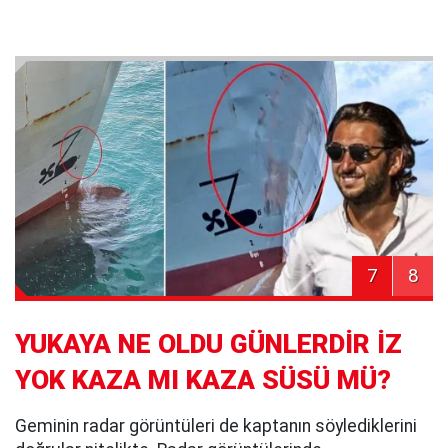
7
8
YUKAYA NE OLDU GÜNLERDİR İZ
YOK KAZA MI KAZA SÜSÜ MÜ?
Geminin radar görüntüleri de kaptanın söylediklerini