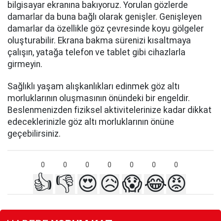
bilgisayar ekranına bakıyoruz. Yorulan gözlerde
damarlar da buna bağlı olarak genişler. Genişleyen
damarlar da özellikle göz çevresinde koyu gölgeler
oluşturabilir. Ekrana bakma sürenizi kısaltmaya
çalışın, yatağa telefon ve tablet gibi cihazlarla
girmeyin.
Sağlıklı yaşam alışkanlıkları edinmek göz altı
morluklarının oluşmasının önündeki bir engeldir.
Beslenmenizden fiziksel aktivitelerinize kadar dikkat
edeceklerinizle göz altı morluklarının önüne
geçebilirsiniz.
0
0
0
0
0
0
0
👍
👎
😍
😥
😱
😂
😡