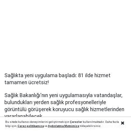
Sağlıkta yeni uygulama başladı: 81 ilde hizmet
tamamen ücretsiz!
Sağlık Bakanlığı'nın yeni uygulamasıyla vatandaşlar,
bulundukları yerden sağlık profesyonelleriyle
görüntülü görüşerek koruyucu sağlık hizmetlerinden
yararlanabilecek.
Bu sitede kullanıcı deneyimlerini geliştirmek için
Çerezler
kullanılmaktadır. Daha fazla
Reklamı Kapat
bilgi için;
Çerez politika
mıza
ve
Aydınlatma Metnimize
tıklayabilirsiniz.
Sağlık Bakanlığı tarafından hayata geçirilen UHDS