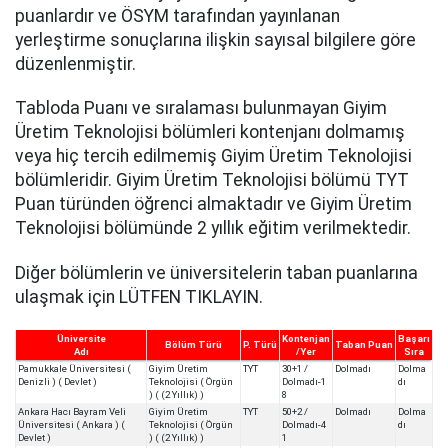
puanlardır ve ÖSYM tarafından yayınlanan
yerleştirme sonuçlarına ilişkin sayısal bilgilere göre
düzenlenmiştir.
Tabloda Puanı ve sıralaması bulunmayan Giyim
Üretim Teknolojisi bölümleri kontenjanı dolmamış
veya hiç tercih edilmemiş Giyim Üretim Teknolojisi
bölümleridir. Giyim Üretim Teknolojisi bölümü TYT
Puan türünden öğrenci almaktadır ve Giyim Üretim
Teknolojisi bölümünde 2 yıllık eğitim verilmektedir.
Diğer bölümlerin ve üniversitelerin taban puanlarına
ulaşmak için LÜTFEN TIKLAYIN.
Üniversite
Kontenjan
Başarı
Bölüm Türü
P. Türü
Taban Puan
Adı
/Yer
Sıra
Pamukkale Üniversitesi (
Giyim Üretim
TYT
30+1 /
Dolmadı
Dolma
Denizli ) ( Devlet )
Teknolojisi ( Örgün
Dolmadı-1
dı
) ( (2 Yıllık) )
8
Ankara Hacı Bayram Veli
Giyim Üretim
TYT
50+2 /
Dolmadı
Dolma
Üniversitesi ( Ankara ) (
Teknolojisi ( Örgün
Dolmadı-4
dı
Devlet )
) ( (2 Yıllık) )
1