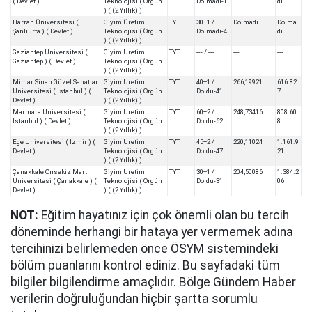
( Devlet )
Teknolojisi ( Örgün
Dolmadı-1
dı
) ( (2 Yıllık) )
Harran Üniversitesi (
Giyim Üretim
TYT
30+1 /
Dolmadı
Dolma
Şanlıurfa ) ( Devlet )
Teknolojisi ( Örgün
Dolmadı-4
dı
) ( (2 Yıllık) )
Gaziantep Üniversitesi (
Giyim Üretim
TYT
--- / ---
---
---
Gaziantep ) ( Devlet )
Teknolojisi ( Örgün
) ( (2 Yıllık) )
Mimar Sinan Güzel Sanatlar
Giyim Üretim
TYT
40+1 /
266,19921
616.82
Üniversitesi ( İstanbul ) (
Teknolojisi ( Örgün
Doldu-41
7
Devlet )
) ( (2 Yıllık) )
Marmara Üniversitesi (
Giyim Üretim
TYT
60+2 /
248,73416
808.60
İstanbul ) ( Devlet )
Teknolojisi ( Örgün
Doldu-62
8
) ( (2 Yıllık) )
Ege Üniversitesi ( İzmir ) (
Giyim Üretim
TYT
45+2 /
220,11024
1.161.9
Devlet )
Teknolojisi ( Örgün
Doldu-47
21
) ( (2 Yıllık) )
Çanakkale Onsekiz Mart
Giyim Üretim
TYT
30+1 /
204,50086
1.384.2
Üniversitesi ( Çanakkale ) (
Teknolojisi ( Örgün
Doldu-31
06
Devlet )
) ( (2 Yıllık) )
NOT:
Eğitim hayatınız için çok önemli olan bu tercih
döneminde herhangi bir hataya yer vermemek adına
tercihinizi belirlemeden önce ÖSYM sistemindeki
bölüm puanlarını kontrol ediniz. Bu sayfadaki tüm
bilgiler bilgilendirme amaçlıdır. Bölge Gündem Haber
verilerin doğruluğundan hiçbir şartta sorumlu