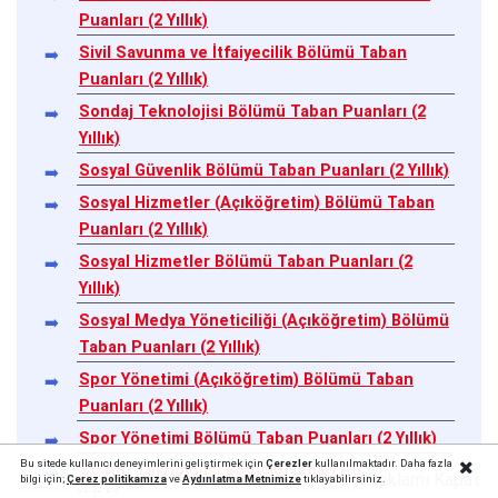
Puanları (2 Yıllık)
Sivil Savunma ve İtfaiyecilik Bölümü Taban
Puanları (2 Yıllık)
Sondaj Teknolojisi Bölümü Taban Puanları (2
Yıllık)
Sosyal Güvenlik Bölümü Taban Puanları (2 Yıllık)
Sosyal Hizmetler (Açıköğretim) Bölümü Taban
Puanları (2 Yıllık)
Sosyal Hizmetler Bölümü Taban Puanları (2
Yıllık)
Sosyal Medya Yöneticiliği (Açıköğretim) Bölümü
Taban Puanları (2 Yıllık)
Spor Yönetimi (Açıköğretim) Bölümü Taban
Puanları (2 Yıllık)
Spor Yönetimi Bölümü Taban Puanları (2 Yıllık)
Bu sitede kullanıcı deneyimlerini geliştirmek için
Çerezler
kullanılmaktadır. Daha fazla
Su Altı Teknolojisi Bölümü Taban Puanları (2
Reklamı Kapat
bilgi için;
Çerez politika
mıza
ve
Aydınlatma Metnimize
tıklayabilirsiniz.
Yıllık)