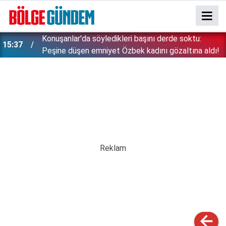
Konuşanlar'da söyledikleri başını derde soktu:
15:37
Peşine düşen emniyet Özbek kadını gözaltına aldı!