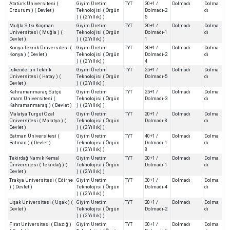
Atatürk Üniversitesi (
Giyim Üretim
TYT
30+1 /
Dolmadı
Dolma
Erzurum ) ( Devlet )
Teknolojisi ( Örgün
Dolmadı-2
dı
) ( (2 Yıllık) )
5
Muğla Sıtkı Koçman
Giyim Üretim
TYT
30+1 /
Dolmadı
Dolma
Üniversitesi ( Muğla ) (
Teknolojisi ( Örgün
Dolmadı-1
dı
Devlet )
) ( (2 Yıllık) )
1
Konya Teknik Üniversitesi (
Giyim Üretim
TYT
30+1 /
Dolmadı
Dolma
Konya ) ( Devlet )
Teknolojisi ( Örgün
Dolmadı-2
dı
) ( (2 Yıllık) )
4
İskenderun Teknik
Giyim Üretim
TYT
25+1 /
Dolmadı
Dolma
Üniversitesi ( Hatay ) (
Teknolojisi ( Örgün
Dolmadı-5
dı
Devlet )
) ( (2 Yıllık) )
Kahramanmaraş Sütçü
Giyim Üretim
TYT
25+1 /
Dolmadı
Dolma
İmam Üniversitesi (
Teknolojisi ( Örgün
Dolmadı-3
dı
Kahramanmaraş ) ( Devlet )
) ( (2 Yıllık) )
Malatya Turgut Özal
Giyim Üretim
TYT
20+1 /
Dolmadı
Dolma
Üniversitesi ( Malatya ) (
Teknolojisi ( Örgün
Dolmadı-8
dı
Devlet )
) ( (2 Yıllık) )
Batman Üniversitesi (
Giyim Üretim
TYT
40+1 /
Dolmadı
Dolma
Batman ) ( Devlet )
Teknolojisi ( Örgün
Dolmadı-1
dı
) ( (2 Yıllık) )
8
Tekirdağ Namık Kemal
Giyim Üretim
TYT
30+1 /
Dolmadı
Dolma
Üniversitesi ( Tekirdağ ) (
Teknolojisi ( Örgün
Dolmadı-1
dı
Devlet )
) ( (2 Yıllık) )
Trakya Üniversitesi ( Edirne
Giyim Üretim
TYT
30+1 /
Dolmadı
Dolma
) ( Devlet )
Teknolojisi ( Örgün
Dolmadı-4
dı
) ( (2 Yıllık) )
Uşak Üniversitesi ( Uşak ) (
Giyim Üretim
TYT
20+1 /
Dolmadı
Dolma
Devlet )
Teknolojisi ( Örgün
Dolmadı-2
dı
) ( (2 Yıllık) )
Fırat Üniversitesi ( Elazığ )
Giyim Üretim
TYT
30+1 /
Dolmadı
Dolma