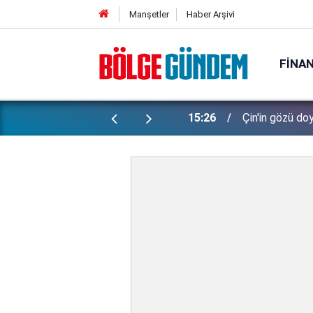
Manşetler
Haber Arşivi
FINA
de soktu: Peşine düşen emniyet Özbek
15:26
Çin'in gözü doy