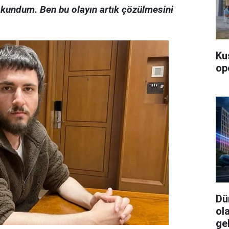
kundum. Ben bu olayın artık çözülmesini
Ku
op
Dü
ol
ge