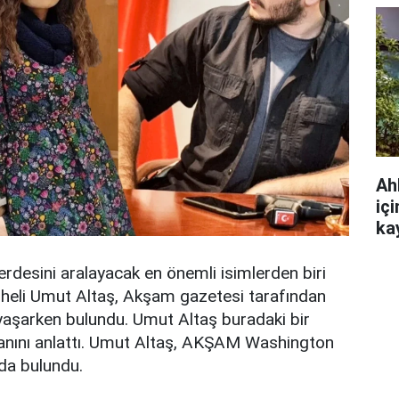
Ah
iç
ka
rdesini aralayacak en önemli isimlerden biri
üpheli Umut Altaş, Akşam gazetesi tarafından
aşarken bulundu. Umut Altaş buradaki bir
planını anlattı. Umut Altaş, AKŞAM Washington
rda bulundu.