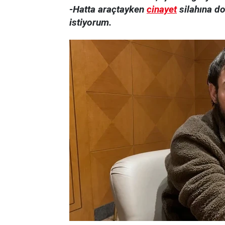
-Hatta araçtayken
cinayet
silahına do
istiyorum.