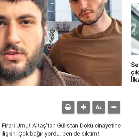
Sev
çı
İlk
dis
Firari Umut Altaş'tan Gülistan Doku cinayetine
ilişkin: Çok bağırıyordu, ben de sıktım!