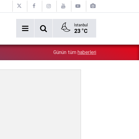
İstanbul
23 °C
4:49
Yılmaz Özdil, Özgür Özel'e verdi veriştirdi! ''Bu kepazeli
Günün tüm
haberleri