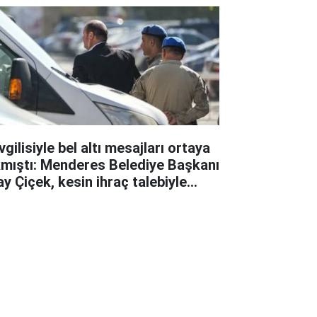
gilisiyle bel altı mesajları ortaya
kmıştı: Menderes Belediye Başkanı
ay Çiçek, kesin ihraç talebiyle
ipline sevk edildi!