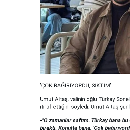
'ÇOK BAĞIRIYORDU, SIKTIM'
Umut Altaş, valinin oğlu Türkay Sonel'
itiraf ettiğini söyledi. Umut Altaş şunla
-"O zamanlar saftım. Türkay bana bu c
bıraktı. Konutta bana, 'Çok bağırıyord