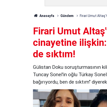
Anasayfa
Gündem
Firari Umut Altaş'
Firari Umut Altaş
cinayetine ilişkin
de sıktım!
Gülistan Doku soruşturmasının kilit
Tuncay Sonel'in oğlu Türkay Sonel'
bağırıyordu, ben de sıktım" diyerek c