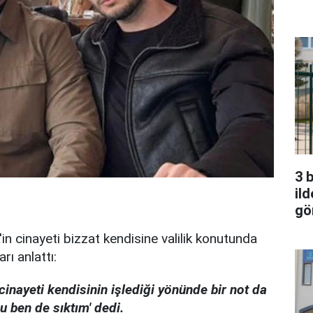
3 
ild
gö
in cinayeti bizzat kendisine valilik konutunda
rı anlattı:
inayeti kendisinin işlediği yönünde bir not da
u ben de sıktım' dedi.