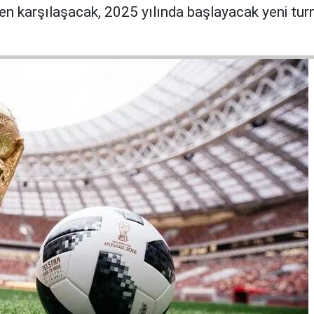
nden karşılaşacak, 2025 yılında başlayacak yeni tur