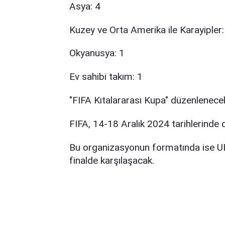
Asya: 4
Kuzey ve Orta Amerika ile Karayipler:
Okyanusya: 1
Ev sahibi takım: 1
"FIFA Kıtalararası Kupa" düzenlenece
FIFA, 14-18 Aralık 2024 tarihlerinde 
Bu organizasyonun formatında ise UE
finalde karşılaşacak.