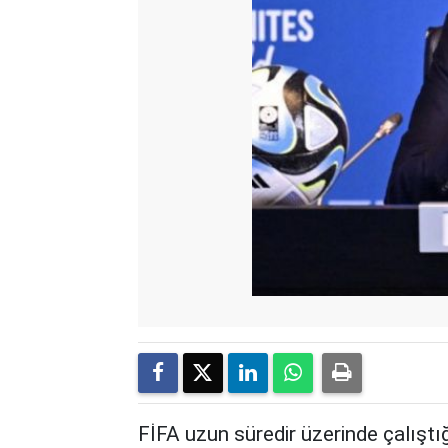
FİFA uzun süredir üzerinde çalıştı