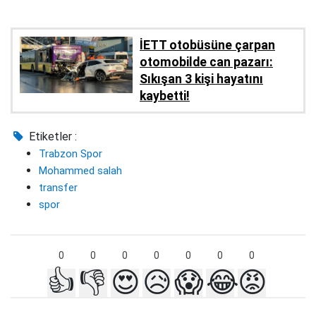
İETT otobüsüne çarpan
otomobilde can pazarı:
Sıkışan 3 kişi hayatını
kaybetti!
Etiketler :
Trabzon Spor
Mohammed salah
transfer
spor
0
0
0
0
0
0
0
👍
👎
😍
😥
😱
😂
😡