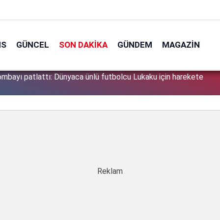
NS
GÜNCEL
SON DAKIKA
GÜNDEM
MAGAZIN
söyledikleri başını derde soktu: Peşine düşen emniyet Özbek
1
a aldı!