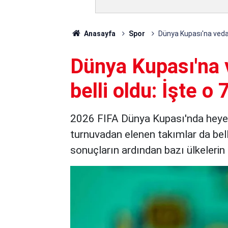
Anasayfa
Spor
Dünya Kupası'na veda e
Dünya Kupası'na 
belli oldu: İşte o 
2026 FIFA Dünya Kupası'nda heye
turnuvadan elenen takımlar da bell
sonuçların ardından bazı ülkelerin