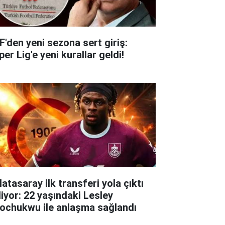
F'den yeni sezona sert giriş:
er Lig'e yeni kurallar geldi!
atasaray ilk transferi yola çıktı
liyor: 22 yaşındaki Lesley
ochukwu ile anlaşma sağlandı