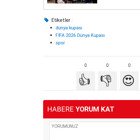
Etiketler :
dünya kupası
FİFA 2026 Dünya Kupası
spor
0
0
0
👍
👎
😍
HABERE
YORUM KAT