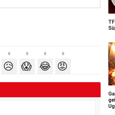
TF
Süp
0
0
0
0
😥
😱
😂
😡
Gal
ge
Ug