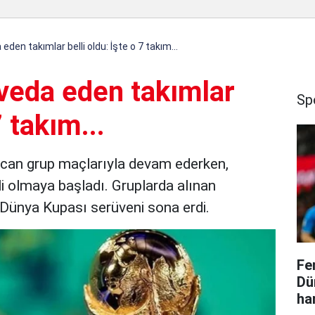
den takımlar belli oldu: İşte o 7 takım...
veda eden takımlar
Sp
7 takım...
can grup maçlarıyla devam ederken,
i olmaya başladı. Gruplarda alınan
 Dünya Kupası serüveni sona erdi.
Fe
Dü
ha