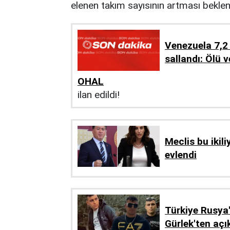
elenen takım sayısının artması beklen
Venezuela 7,2
sallandı: Ölü v
OHAL
ilan edildi!
Meclis bu ikili
evlendi
Türkiye Rusya'
Gürlek'ten açı