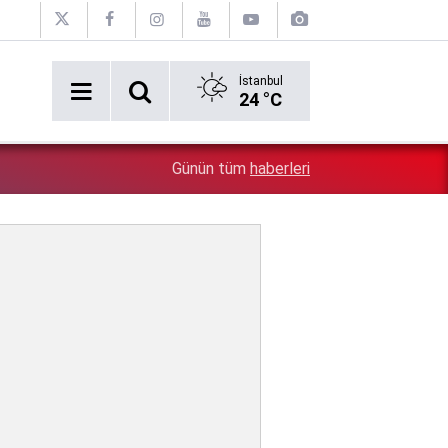
İstanbul
24 °C
5:26
Çin'in gözü doymuyor: Altın rezervleri doldu taştı!
Günün tüm
haberleri