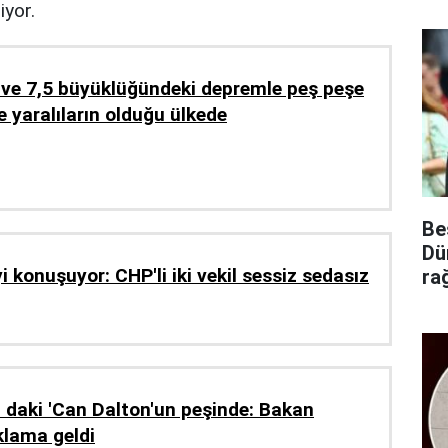
iyor.
 ve 7,5 büyüklüğündeki depremle peş peşe
e yaralıların olduğu ülkede
Be
Dü
yi konuşuyor: CHP'li iki vekil sessiz sedasız
ra
 daki 'Can Dalton'un peşinde: Bakan
klama geldi