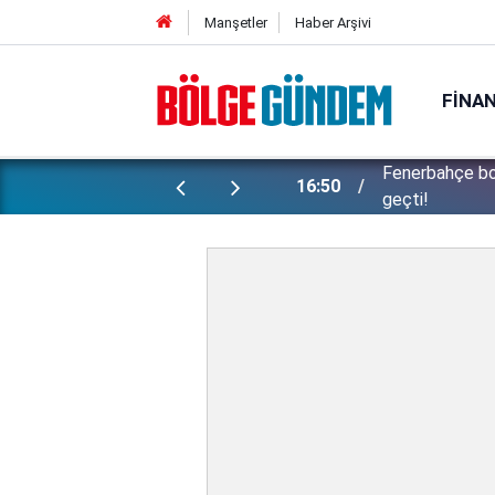
Manşetler
Haber Arşivi
FINA
ünlü futbolcu Lukaku için harekete
Konuşanlar'da 
15:37
kadını gözaltın