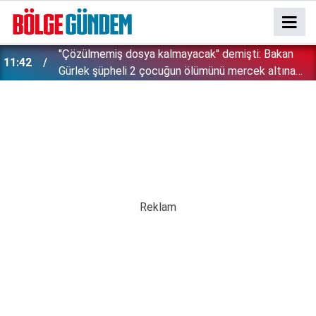
İsrail zulümde sınır tanımıyor: Bu kez kendi
11:28
vatandaşlarını hedef aldı!