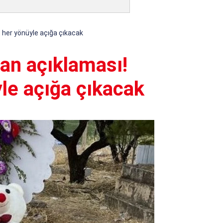
t her yönüyle açığa çıkacak
ran açıklaması!
yle açığa çıkacak