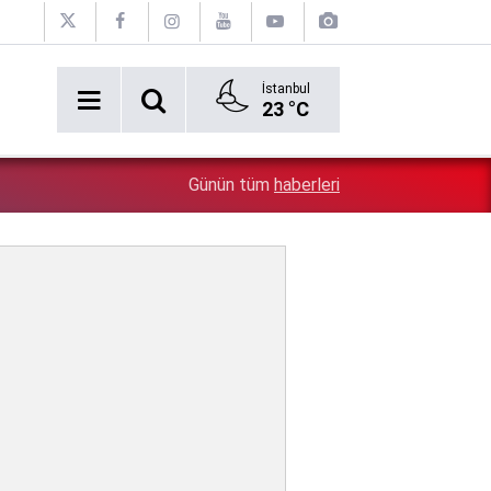
İstanbul
23 °C
5:26
Çin'in gözü doymuyor: Altın rezervleri doldu taştı!
Günün tüm
haberleri