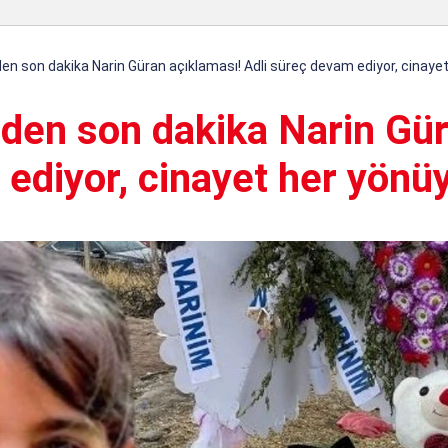
den son dakika Narin Güran açıklaması! Adli süreç devam ediyor, cinaye
nden son dakika Narin Gü
ediyor, cinayet her yönü