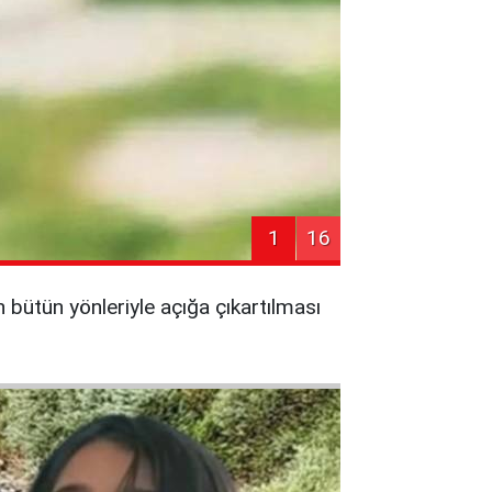
1
16
n bütün yönleriyle açığa çıkartılması