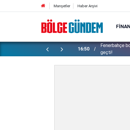
Manşetler
Haber Arşivi
FINA
ünlü futbolcu Lukaku için harekete
Konuşanlar'da 
15:37
kadını gözaltın