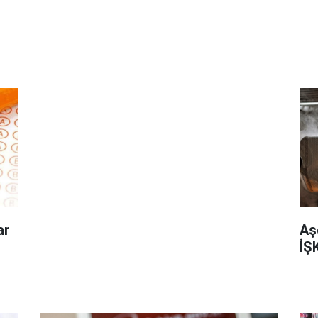
ar
Aş
İŞK