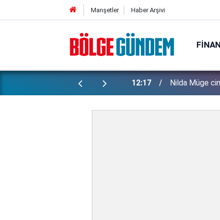
Manşetler
Haber Arşivi
FINA
Bugün saat 14.
üler ortaya çıktı!
12:02
var?