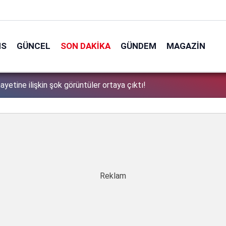
NS
GÜNCEL
SON DAKIKA
GÜNDEM
MAGAZIN
00'da bir araya gelecek: Erdoğan ile Bahçeli'nin gündeminde ne
1