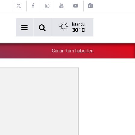
İstanbul
30 °C
1:31
Belediyedeki rüşvet görüntüleri ortaya döküldü: Oraya 
Günün tüm
haberleri