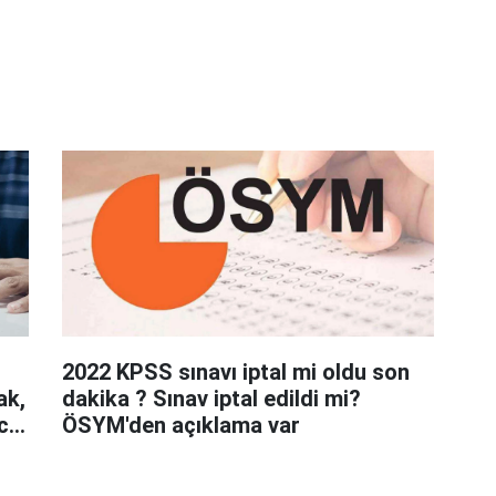
2022 KPSS sınavı iptal mi oldu son
ak,
dakika ? Sınav iptal edildi mi?
cih
ÖSYM'den açıklama var