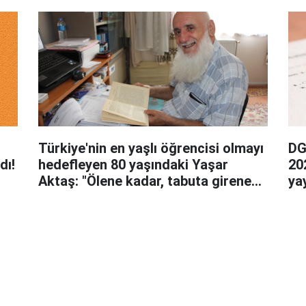
zaman başlayacak 2022?
Türkiye'nin en yaşlı öğrencisi olmayı
DG
dı!
hedefleyen 80 yaşındaki Yaşar
20
Aktaş: "Ölene kadar, tabuta girene
ya
kadar okumayı düşünüyorum"