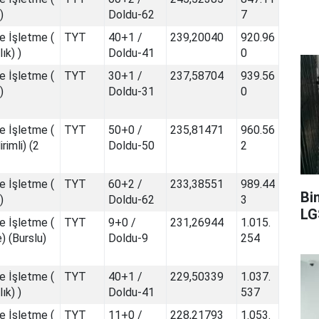
)
Doldu-62
7
e İşletme (
TYT
40+1 /
239,20040
920.96
lık) )
Doldu-41
0
e İşletme (
TYT
30+1 /
237,58704
939.56
)
Doldu-31
0
e İşletme (
TYT
50+0 /
235,81471
960.56
rimli) (2
Doldu-50
2
e İşletme (
TYT
60+2 /
233,38551
989.44
Bi
)
Doldu-62
3
LG
e İşletme (
TYT
9+0 /
231,26944
1.015.
e) (Burslu)
Doldu-9
254
e İşletme (
TYT
40+1 /
229,50339
1.037.
lık) )
Doldu-41
537
e İşletme (
TYT
11+0 /
228,21793
1.053.