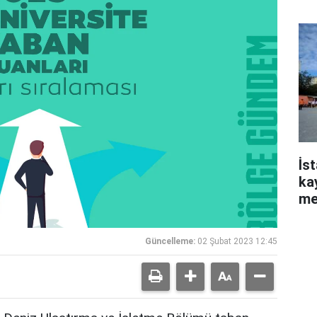
So
İs
ka
me
Güncelleme:
02 Şubat 2023 12:45