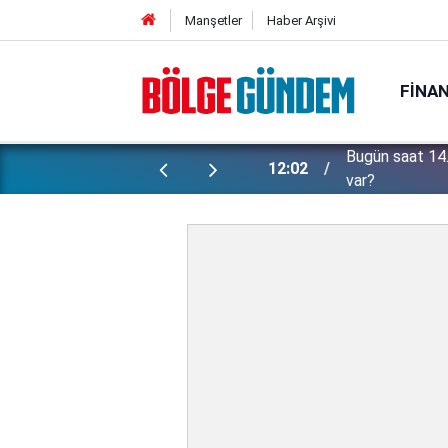
Manşetler
Haber Arşivi
FINA
Bugün saat 14.
üler ortaya çıktı!
12:02
var?