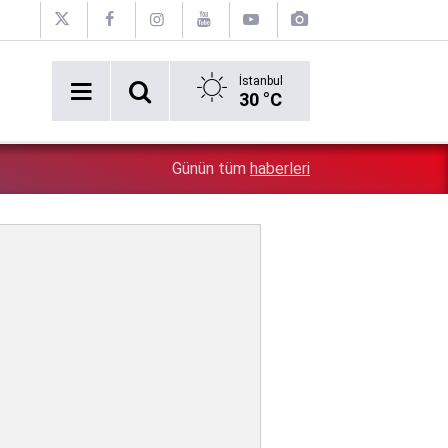
İstanbul
30 °C
1:31
Belediyedeki rüşvet görüntüleri ortaya döküldü: Oraya 
Günün tüm
haberleri