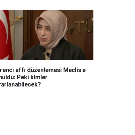
renci affı düzenlemesi Meclis'e
nuldu: Peki kimler
rarlanabilecek?