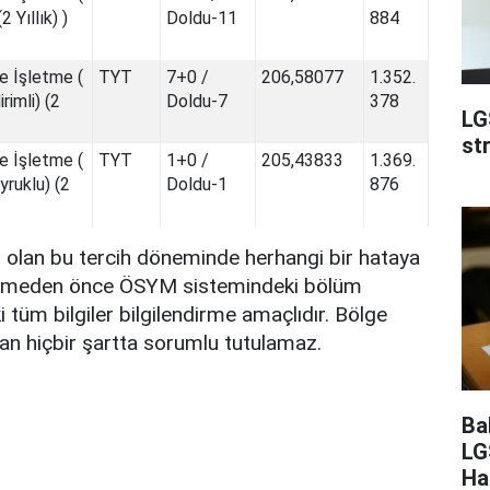
2 Yıllık) )
Doldu-11
884
e İşletme (
TYT
7+0 /
206,58077
1.352.
rimli) (2
Doldu-7
378
LG
st
e İşletme (
TYT
1+0 /
205,43833
1.369.
yruklu) (2
Doldu-1
876
i olan bu tercih döneminde herhangi bir hataya
irlemeden önce ÖSYM sistemindeki bölüm
i tüm bilgiler bilgilendirme amaçlıdır. Bölge
n hiçbir şartta sorumlu tutulamaz.
Ba
LG
Ha