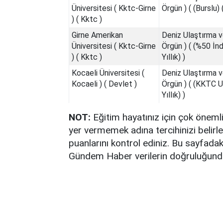
Üniversitesi ( Kktc-Girne
Örgün ) ( (Burslu) (
) ( Kktc )
Girne Amerikan
Deniz Ulaştırma v
Üniversitesi ( Kktc-Girne
Örgün ) ( (%50 İndi
) ( Kktc )
Yıllık) )
Kocaeli Üniversitesi (
Deniz Ulaştırma v
Kocaeli ) ( Devlet )
Örgün ) ( (KKTC U
Yıllık) )
NOT:
Eğitim hayatınız için çok öneml
yer vermemek adına tercihinizi bel
puanlarını kontrol ediniz. Bu sayfadak
Gündem Haber verilerin doğruluğunda