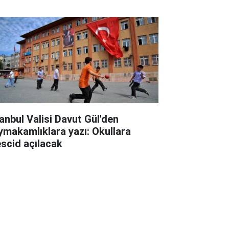
rgulama
tanbul Valisi Davut Gül'den
ymakamlıklara yazı: Okullara
scid açılacak