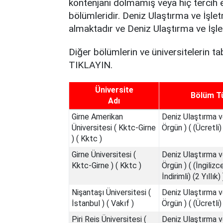
kontenjanı dolmamış veya hiç tercih
bölümleridir. Deniz Ulaştırma ve İş
almaktadır ve Deniz Ulaştırma ve İşle
Diğer bölümlerin ve üniversitelerin 
TIKLAYIN.
Üniversite
Bölüm T
Adı
Girne Amerikan
Deniz Ulaştırma v
Üniversitesi ( Kktc-Girne
Örgün ) ( (Ücretli) 
) ( Kktc )
Girne Üniversitesi (
Deniz Ulaştırma v
Kktc-Girne ) ( Kktc )
Örgün ) ( (İngiliz
İndirimli) (2 Yıllık) 
Nişantaşı Üniversitesi (
Deniz Ulaştırma v
İstanbul ) ( Vakıf )
Örgün ) ( (Ücretli) 
Piri Reis Üniversitesi (
Deniz Ulaştırma v