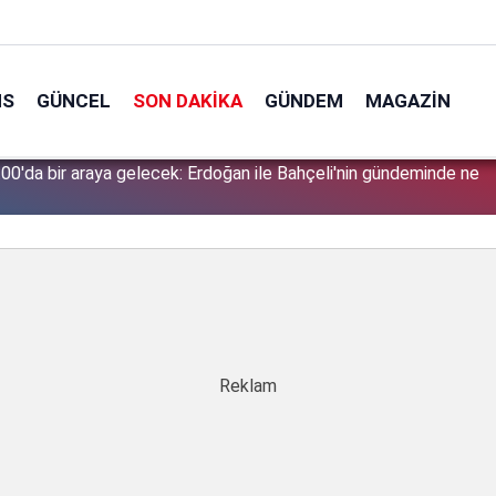
NS
GÜNCEL
SON DAKIKA
GÜNDEM
MAGAZIN
00'da bir araya gelecek: Erdoğan ile Bahçeli'nin gündeminde ne
1