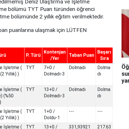
 edilmemiş Deniz Ulaştırma ve İşletme
letme bölümü TYT Puan türünden öğrenci
tme bölümünde 2 yıllık eğitim verilmektedir.
taban puanlarına ulaşmak için LÜTFEN
Kontenjan
Başarı
ürü
P. Türü
Taban Puan
/Yer
Sıra
Öğ
e İşletme (
TYT
7+0 /
Dolmadı
Dolma
su
(2 Yıllık) )
Dolmadı-3
dı
ya
e İşletme (
TYT
13+0 /
Dolmadı
Dolma
ce) (%50
Dolmadı-3
dı
)
e İşletme (
TYT
1+0 /
---
---
(2 Yıllık) )
Doldu-1
e İşletme (
TYT
13+0 /
331,93921
217.63