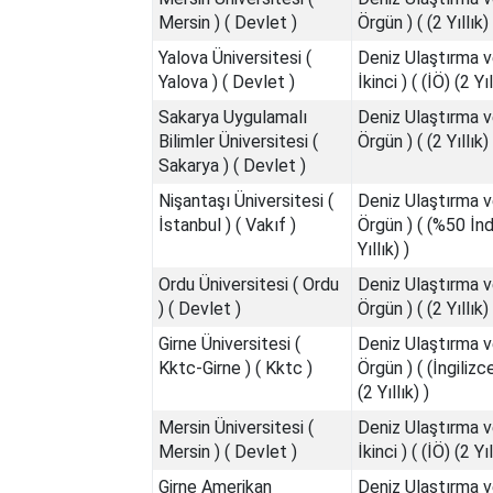
Mersin ) ( Devlet )
Örgün ) ( (2 Yıllık) 
Yalova Üniversitesi (
Deniz Ulaştırma v
Yalova ) ( Devlet )
İkinci ) ( (İÖ) (2 Yıl
Sakarya Uygulamalı
Deniz Ulaştırma v
Bilimler Üniversitesi (
Örgün ) ( (2 Yıllık) 
Sakarya ) ( Devlet )
Nişantaşı Üniversitesi (
Deniz Ulaştırma v
İstanbul ) ( Vakıf )
Örgün ) ( (%50 İndi
Yıllık) )
Ordu Üniversitesi ( Ordu
Deniz Ulaştırma v
) ( Devlet )
Örgün ) ( (2 Yıllık) 
Girne Üniversitesi (
Deniz Ulaştırma v
Kktc-Girne ) ( Kktc )
Örgün ) ( (İngilizc
(2 Yıllık) )
Mersin Üniversitesi (
Deniz Ulaştırma v
Mersin ) ( Devlet )
İkinci ) ( (İÖ) (2 Yıl
Girne Amerikan
Deniz Ulaştırma v