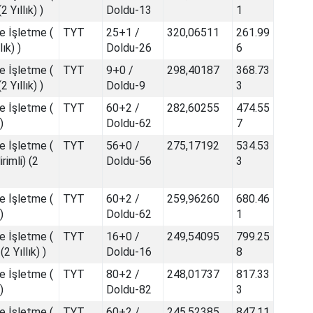
2 Yıllık) )
Doldu-13
1
e İşletme (
TYT
25+1 /
320,06511
261.99
lık) )
Doldu-26
6
e İşletme (
TYT
9+0 /
298,40187
368.73
2 Yıllık) )
Doldu-9
3
e İşletme (
TYT
60+2 /
282,60255
474.55
)
Doldu-62
7
e İşletme (
TYT
56+0 /
275,17192
534.53
rimli) (2
Doldu-56
3
e İşletme (
TYT
60+2 /
259,96260
680.46
)
Doldu-62
1
e İşletme (
TYT
16+0 /
249,54095
799.25
(2 Yıllık) )
Doldu-16
8
e İşletme (
TYT
80+2 /
248,01737
817.33
)
Doldu-82
3
e İşletme (
TYT
60+2 /
245,52385
847.11