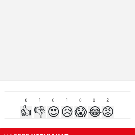
2
1
1
0
0
0
0
👍
👎
😍
😥
😱
😂
😡