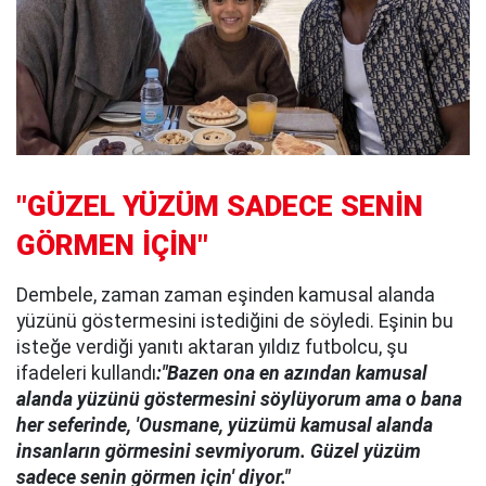
"GÜZEL YÜZÜM SADECE SENİN
GÖRMEN İÇİN"
Dembele, zaman zaman eşinden kamusal alanda
yüzünü göstermesini istediğini de söyledi. Eşinin bu
isteğe verdiği yanıtı aktaran yıldız futbolcu, şu
ifadeleri kullandı
:"Bazen ona en azından kamusal
alanda yüzünü göstermesini söylüyorum ama o bana
her seferinde, 'Ousmane, yüzümü kamusal alanda
insanların görmesini sevmiyorum. Güzel yüzüm
sadece senin görmen için' diyor."