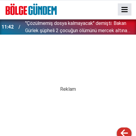
''Çözülmemiş dosya kalmayacak'' demişti: Bakan
11:42
!
Gürlek şüpheli 2 çocuğun ölümünü mercek altına
aldı!