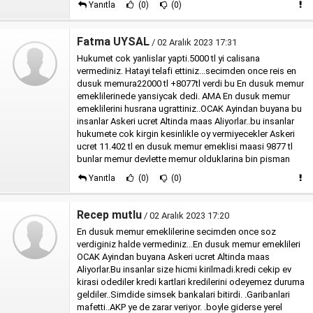
Yanıtla
(0)
(0)
Fatma UYSAL
/ 02 Aralık 2023 17:31
Hukumet cok yanlislar yapti.5000 tl yi calisana
vermediniz. Hatayi telafi ettiniz...secimden once reis en
dusuk memura22000 tl +8077tl verdi bu En dusuk memur
emeklilerinede yansiycak dedi. AMA En dusuk memur
emeklilerini husrana ugrattiniz..OCAK Ayindan buyana bu
insanlar Askeri ucret Altinda maas Aliyorlar..bu insanlar
hukumete cok kirgin kesinlikle oy vermiyecekler Askeri
ucret 11.402 tl en dusuk memur emeklisi maasi 9877 tl
bunlar memur devlette memur olduklarina bin pisman
Yanıtla
(0)
(0)
Recep mutlu
/ 02 Aralık 2023 17:20
En dusuk memur emeklilerine secimden once soz
verdiginiz halde vermediniz...En dusuk memur emeklileri
OCAK Ayindan buyana Askeri ucret Altinda maas
Aliyorlar.Bu insanlar size hicmi kirilmadi.kredi cekip ev
kirasi odediler kredi kartlari kredilerini odeyemez duruma
geldiler..Simdide simsek bankalari bitirdi. .Garibanlari
mafetti..AKP ye de zarar veriyor. .boyle giderse yerel