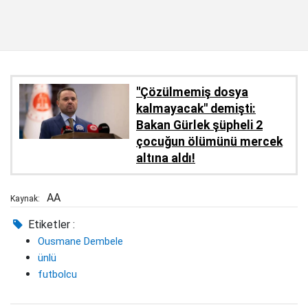
''Çözülmemiş dosya
kalmayacak'' demişti:
Bakan Gürlek şüpheli 2
çocuğun ölümünü mercek
altına aldı!
AA
Kaynak:
Etiketler :
Ousmane Dembele
ünlü
futbolcu