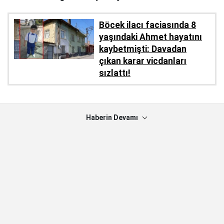
Böcek ilacı faciasında 8
yaşındaki Ahmet hayatını
kaybetmişti: Davadan
çıkan karar vicdanları
sızlattı!
Haberin Devamı