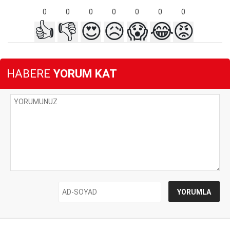
0
0
0
0
0
0
0
👍
👎
😍
😥
😱
😂
😡
HABERE
YORUM KAT