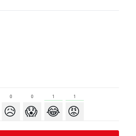
1
1
0
0
😥
😱
😂
😡