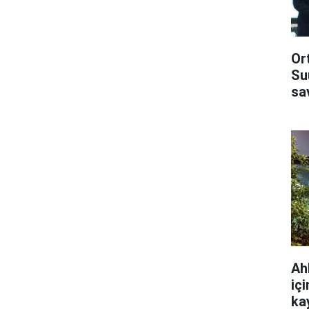
Or
Su
sa
Ah
iç
ka