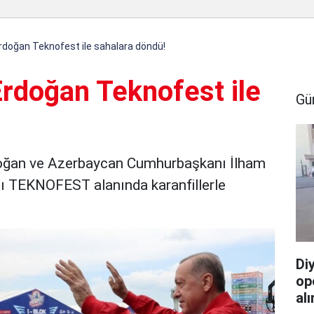
doğan Teknofest ile sahalara döndü!
rdoğan Teknofest ile
Gü
oğan ve Azerbaycan Cumhurbaşkanı İlham
ıncı TEKNOFEST alanında karanfillerle
Di
op
alı