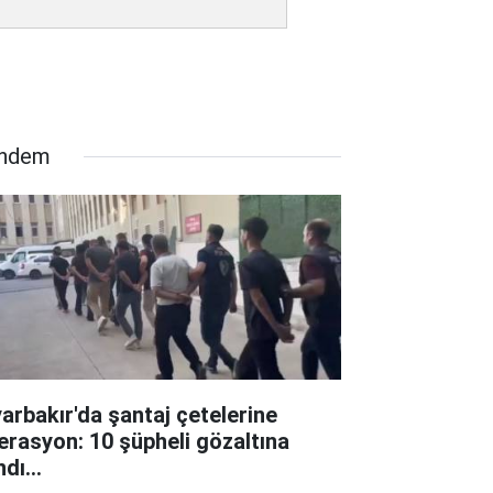
ndem
yarbakır'da şantaj çetelerine
erasyon: 10 şüpheli gözaltına
ndı...