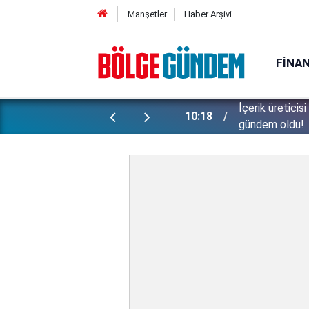
Manşetler
Haber Arşivi
FINA
ki: Başörtülü taraftara alaycı yorumu
Bu sıcaklar ya
09:51
İşte, 5 günlük