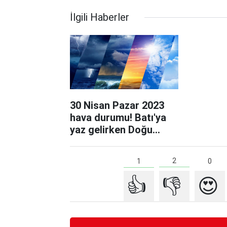
İlgili Haberler
30 Nisan Pazar 2023
hava durumu! Batı'ya
yaz gelirken Doğu
soğuklarla mücadele
ediyor! Meteorolojiden
2
1
0
9 il için sarı kodlu uyarı!
👍
👎
😍