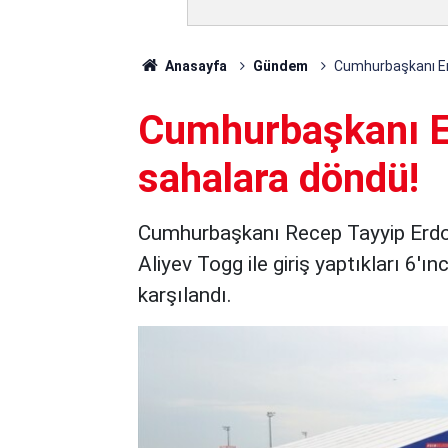
Anasayfa
Gündem
Cumhurbaşkanı Er
Cumhurbaşkanı E
sahalara döndü!
Cumhurbaşkanı Recep Tayyip Erd
Aliyev Togg ile giriş yaptıkları 6'
karşılandı.