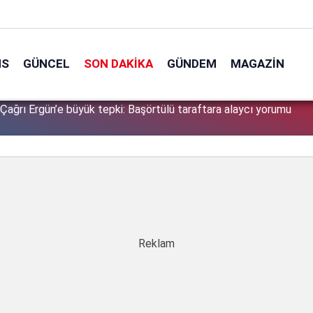
NS
GÜNCEL
SON DAKIKA
GÜNDEM
MAGAZIN
kıp kavuracak! Hafta sonu hava nasıl, bugün hava nasıl olacak?
0
 hava durumu