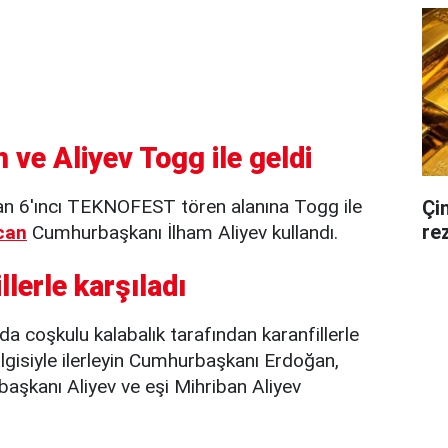
ve Aliyev Togg ile geldi
 6'ıncı TEKNOFEST tören alanına Togg ile
Çi
rez
can
Cumhurbaşkanı İlham Aliyev kullandı.
llerle karşıladı
 coşkulu kalabalık tarafından karanfillerle
ilgisiyle ilerleyin Cumhurbaşkanı Erdoğan,
kanı Aliyev ve eşi Mihriban Aliyev