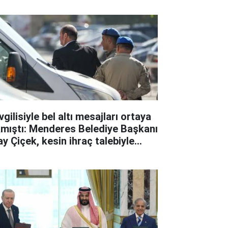
gilisiyle bel altı mesajları ortaya
kmıştı: Menderes Belediye Başkanı
ay Çiçek, kesin ihraç talebiyle
ipline sevk edildi!