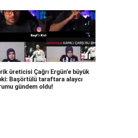
erik üreticisi Çağrı Ergün’e büyük
pki: Başörtülü taraftara alaycı
rumu gündem oldu!