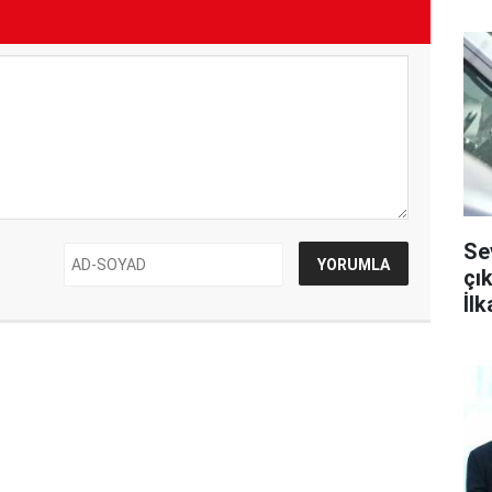
Sev
çı
İlk
dis