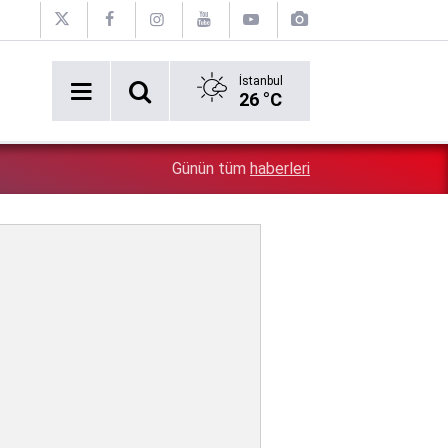
İstanbul
26 °C
9:27
Terörsüz Türkiye yasa teklifi TBMM Adalet Komisyonu'
Günün tüm
haberleri