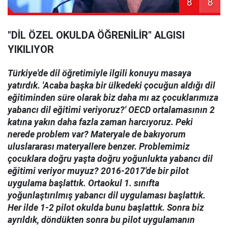
8
8
"DİL ÖZEL OKULDA ÖĞRENİLİR" ALGISI
YIKILIYOR
Türkiye'de dil öğretimiyle ilgili konuyu masaya
yatırdık. 'Acaba başka bir ülkedeki çocuğun aldığı dil
eğitiminden süre olarak biz daha mı az çocuklarımıza
yabancı dil eğitimi veriyoruz?' OECD ortalamasının 2
katına yakın daha fazla zaman harcıyoruz. Peki
nerede problem var? Materyale de bakıyorum
uluslararası materyallere benzer. Problemimiz
çocuklara doğru yaşta doğru yoğunlukta yabancı dil
eğitimi veriyor muyuz? 2016-2017'de bir pilot
uygulama başlattık. Ortaokul 1. sınıfta
yoğunlaştırılmış yabancı dil uygulaması başlattık.
Her ilde 1-2 pilot okulda bunu başlattık. Sonra biz
ayrıldık, döndükten sonra bu pilot uygulamanın