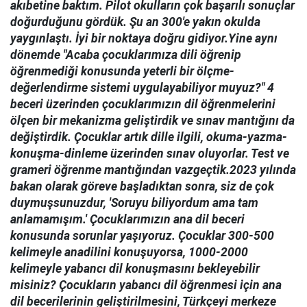
akıbetine baktım. Pilot okulların çok başarılı sonuçlar
doğurduğunu gördük. Şu an 300'e yakın okulda
yaygınlaştı. İyi bir noktaya doğru gidiyor.Yine aynı
dönemde "Acaba çocuklarımıza dili öğrenip
öğrenmediği konusunda yeterli bir ölçme-
değerlendirme sistemi uygulayabiliyor muyuz?" 4
beceri üzerinden çocuklarımızın dil öğrenmelerini
ölçen bir mekanizma geliştirdik ve sınav mantığını da
değiştirdik. Çocuklar artık dille ilgili, okuma-yazma-
konuşma-dinleme üzerinden sınav oluyorlar. Test ve
grameri öğrenme mantığından vazgeçtik.2023 yılında
bakan olarak göreve başladıktan sonra, siz de çok
duymuşsunuzdur, 'Soruyu biliyordum ama tam
anlamamışım.' Çocuklarımızın ana dil beceri
konusunda sorunlar yaşıyoruz. Çocuklar 300-500
kelimeyle anadilini konuşuyorsa, 1000-2000
kelimeyle yabancı dil konuşmasını bekleyebilir
misiniz? Çocukların yabancı dil öğrenmesi için ana
dil becerilerinin geliştirilmesini, Türkçeyi merkeze