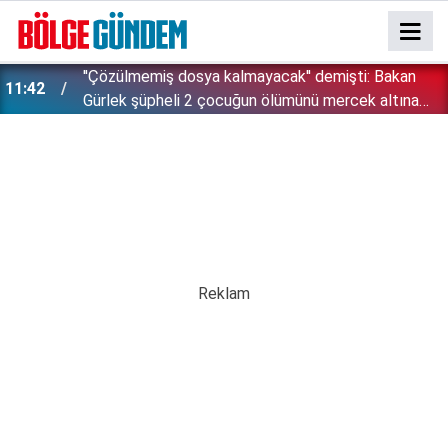
''Çözülmemiş dosya kalmayacak'' demişti: Bakan
11:42
!
Gürlek şüpheli 2 çocuğun ölümünü mercek altına
aldı!