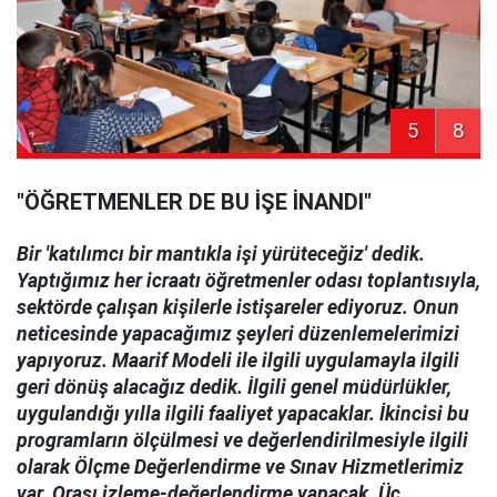
5
8
"ÖĞRETMENLER DE BU İŞE İNANDI"
Bir 'katılımcı bir mantıkla işi yürüteceğiz' dedik.
Yaptığımız her icraatı öğretmenler odası toplantısıyla,
sektörde çalışan kişilerle istişareler ediyoruz. Onun
neticesinde yapacağımız şeyleri düzenlemelerimizi
yapıyoruz. Maarif Modeli ile ilgili uygulamayla ilgili
geri dönüş alacağız dedik. İlgili genel müdürlükler,
uygulandığı yılla ilgili faaliyet yapacaklar. İkincisi bu
programların ölçülmesi ve değerlendirilmesiyle ilgili
olarak Ölçme Değerlendirme ve Sınav Hizmetlerimiz
var. Orası izleme-değerlendirme yapacak. Üç,