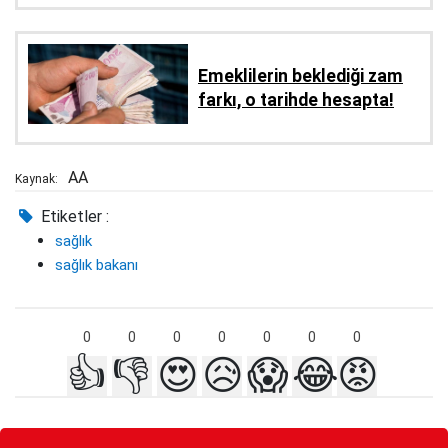
Emeklilerin beklediği zam
farkı, o tarihde hesapta!
AA
Kaynak:
Etiketler :
sağlık
sağlık bakanı
0
0
0
0
0
0
0
👍
👎
😍
😥
😱
😂
😡