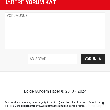
HABERE
YORUM KAT
Bölge Gündem Haber © 2013 - 2024
Bu sitede kullanıcı deneyimlerini geliştirmek için
Çerezler
kullanılmaktadır. Daha fazla
Reklamı Kapat
Anasayfa
Künye
Hakkımızda
İletişim
bilgi için;
Çerez politika
mıza
ve
Aydınlatma Metnimize
tıklayabilirsiniz.