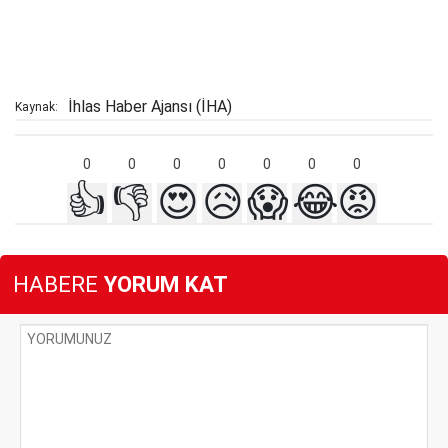
İhlas Haber Ajansı (İHA)
Kaynak:
0
0
0
0
0
0
0
👍
👎
😍
😥
😱
😂
😡
HABERE
YORUM KAT