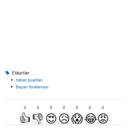
Etiketler :
taban puanları
Başarı Sıralaması
0
0
0
0
0
0
0
👍
👎
😍
😥
😱
😂
😡