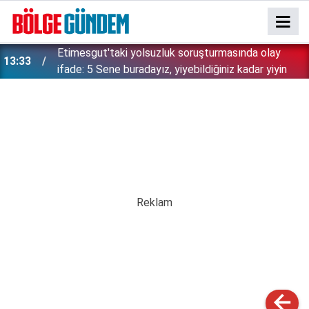
Etimesgut'taki yolsuzluk soruşturmasında olay
13:33
ifade: 5 Sene buradayız, yiyebildiğiniz kadar yiyin