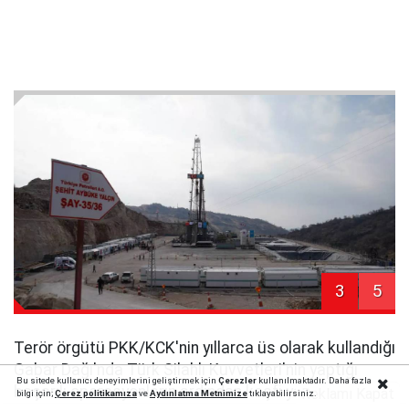
3
5
Terör örgütü PKK/KCK'nin yıllarca üs olarak kullandığı
Gabar Dağı'nda Türk Silahlı Kuvvetleri'nin yaptığı
Bu sitede kullanıcı deneyimlerini geliştirmek için
Çerezler
kullanılmaktadır. Daha fazla
başarılı operasyonların ardından keşfi yapılan 1
Reklamı Kapat
bilgi için;
Çerez politika
mıza
ve
Aydınlatma Metnimize
tıklayabilirsiniz.