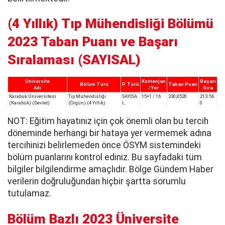
(4 Yıllık) Tıp Mühendisliği Bölümü
2023 Taban Puanı ve Başarı
Sıralaması (SAYISAL)
Üniversite
Kontenjan
Başarı
Bölüm Türü
P. Türü
Taban Puan
Adı
/Yer
Sıra
Karabük Üniversitesi
Tıp Mühendisliği
SAYISA
15+1 / 16
330,8520
213.56
(Karabük) (Devlet)
(Örgün) (4 Yıllık)
L
0
NOT: Eğitim hayatınız için çok önemli olan bu tercih
döneminde herhangi bir hataya yer vermemek adına
tercihinizi belirlemeden önce ÖSYM sistemindeki
bölüm puanlarını kontrol ediniz. Bu sayfadaki tüm
bilgiler bilgilendirme amaçlıdır. Bölge Gündem Haber
verilerin doğruluğundan hiçbir şartta sorumlu
tutulamaz.
Bölüm Bazlı 2023 Üniversite