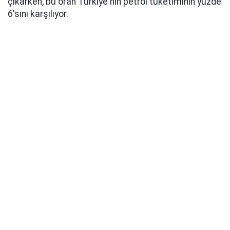
çıkarken, bu oran Türkiye'nin petrol tüketiminin yüzde
6'sını karşılıyor.