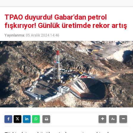
TPAO duyurdu! Gabar'dan petrol
fışkırıyor! Günlük üretimde rekor artış
Yayınlanma:
05 Aralık 2024 14:46