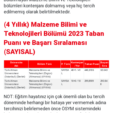
bölümleri kontenjanı dolmamış veya hiç tercih
edilmemiş olarak belirtilmektedir.
(4 Yıllık) Malzeme Bilimi ve
Teknolojileri Bölümü 2023 Taban
Puanı ve Başarı Sıralaması
(SAYISAL)
Üniversite
Kontenjan
Başarı
Bölüm Türü
P. Türü
Taban Puan
Adı
/Yer
Sıra
Türk-Alman
Malzeme Bilimi ve
SAYISA
40+1 / 41
440,6186
65.043
Üniversitesi
Teknolojileri (Örgün)
L
(İstanbul) (Devlet)
(Almanca) (4 Yıllık)
Türk-Alman
Malzeme Bilimi ve
SAYISA
10+0 / 10
299,8909
293.84
Üniversitesi
Teknolojileri (Örgün)
L
8
(İstanbul) (Devlet)
(Almanca) (4 Yıllık)
NOT: Eğitim hayatınız için çok önemli olan bu tercih
döneminde herhangi bir hataya yer vermemek adına
tercihinizi belirlemeden önce ÖSYM sistemindeki