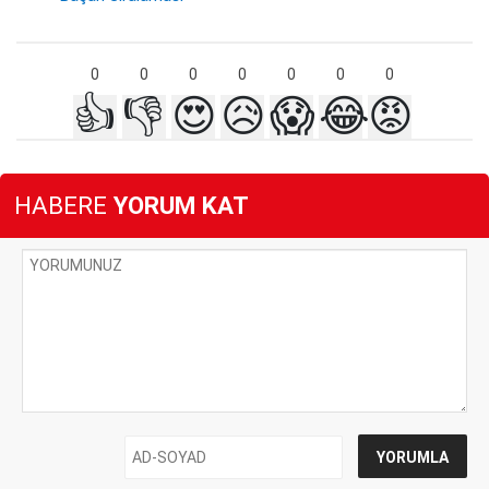
0
0
0
0
0
0
0
👍
👎
😍
😥
😱
😂
😡
HABERE
YORUM KAT