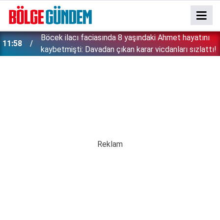
:
Böcek ilacı faciasında 8 yaşındaki Ahmet hayatını
11:58
kaybetmişti: Davadan çıkan karar vicdanları sızlattı!