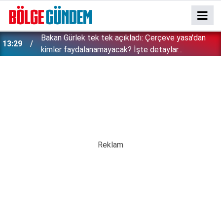
Bakan Gürlek tek tek açıkladı: Çerçeve yasa'dan
13:29
kimler faydalanamayacak? İşte detaylar...