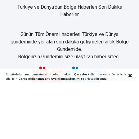
Türkiye ve Dünya'dan Bölge Haberleri Son Dakika
Haberler
Günün Tüm Önemli haberleri Türkiye ve Dünya
gündeminde yer alan son dakika gelişmeleri artık Bölge
Gündem'de.
Bölgenizin Gündemini size ulaştıran haber sitesi..
Bu sitede kullanıcı deneyimlerini geliştirmek için
Çerezler
kullanılmaktadır. Daha fazla
Reklamı Kapat
bilgi için;
Çerez politika
mıza
ve
Aydınlatma Metnimize
tıklayabilirsiniz.
Apple Store Uygulamamız
Google Play Uygulamamız