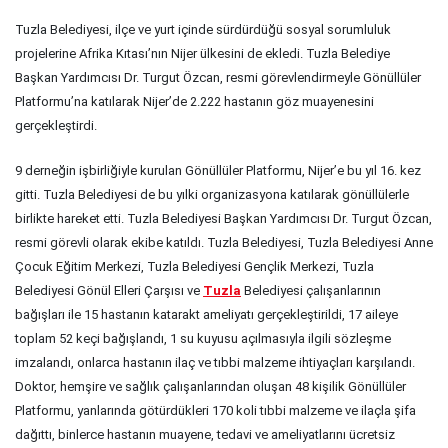
Tuzla Belediyesi, ilçe ve yurt içinde sürdürdüğü sosyal sorumluluk
projelerine Afrika Kıtası’nın Nijer ülkesini de ekledi. Tuzla Belediye
Başkan Yardımcısı Dr. Turgut Özcan, resmi görevlendirmeyle Gönüllüler
Platformu’na katılarak Nijer’de 2.222 hastanın göz muayenesini
gerçekleştirdi.
9 derneğin işbirliğiyle kurulan Gönüllüler Platformu, Nijer’e bu yıl 16. kez
gitti. Tuzla Belediyesi de bu yılki organizasyona katılarak gönüllülerle
birlikte hareket etti. Tuzla Belediyesi Başkan Yardımcısı Dr. Turgut Özcan,
resmi görevli olarak ekibe katıldı. Tuzla Belediyesi, Tuzla Belediyesi Anne
Çocuk Eğitim Merkezi, Tuzla Belediyesi Gençlik Merkezi, Tuzla
Belediyesi Gönül Elleri Çarşısı ve
Tuzla
Belediyesi çalışanlarının
bağışları ile 15 hastanın katarakt ameliyatı gerçekleştirildi, 17 aileye
toplam 52 keçi bağışlandı, 1 su kuyusu açılmasıyla ilgili sözleşme
imzalandı, onlarca hastanın ilaç ve tıbbi malzeme ihtiyaçları karşılandı.
Doktor, hemşire ve sağlık çalışanlarından oluşan 48 kişilik Gönüllüler
Platformu, yanlarında götürdükleri 170 koli tıbbi malzeme ve ilaçla şifa
dağıttı, binlerce hastanın muayene, tedavi ve ameliyatlarını ücretsiz