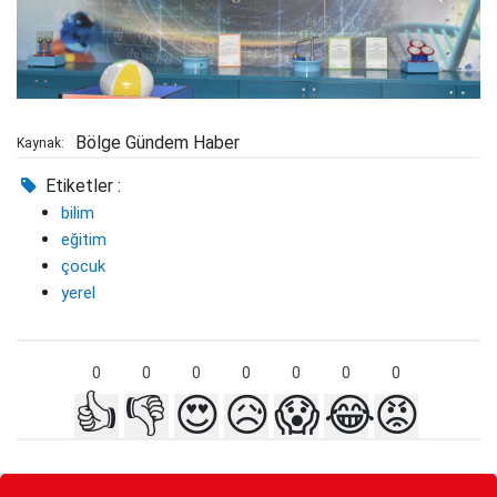
Bölge Gündem Haber
Kaynak:
Etiketler :
bilim
eğitim
çocuk
yerel
0
0
0
0
0
0
0
👍
👎
😍
😥
😱
😂
😡