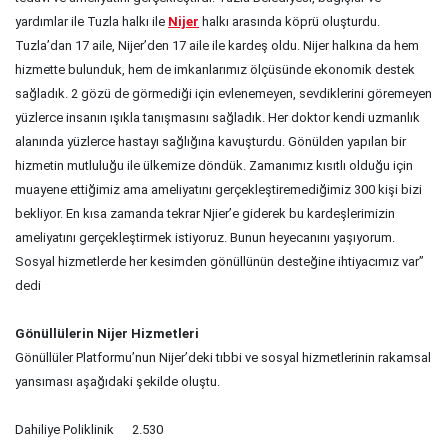
yardımlar ile Tuzla halkı ile
Nijer
halkı arasında köprü oluşturdu.
Tuzla’dan 17 aile, Nijer’den 17 aile ile kardeş oldu. Nijer halkına da hem
hizmette bulunduk, hem de imkanlarımız ölçüsünde ekonomik destek
sağladık. 2 gözü de görmediği için evlenemeyen, sevdiklerini göremeyen
yüzlerce insanın ışıkla tanışmasını sağladık. Her doktor kendi uzmanlık
alanında yüzlerce hastayı sağlığına kavuşturdu. Gönülden yapılan bir
hizmetin mutluluğu ile ülkemize döndük. Zamanımız kısıtlı olduğu için
muayene ettiğimiz ama ameliyatını gerçekleştiremediğimiz 300 kişi bizi
bekliyor. En kısa zamanda tekrar Njier’e giderek bu kardeşlerimizin
ameliyatını gerçekleştirmek istiyoruz. Bunun heyecanını yaşıyorum.
Sosyal hizmetlerde her kesimden gönüllünün desteğine ihtiyacımız var”
dedi
Gönüllülerin Nijer Hizmetleri
Gönüllüler Platformu’nun Nijer’deki tıbbi ve sosyal hizmetlerinin rakamsal
yansıması aşağıdaki şekilde oluştu.
Dahiliye Poliklinik 2.530