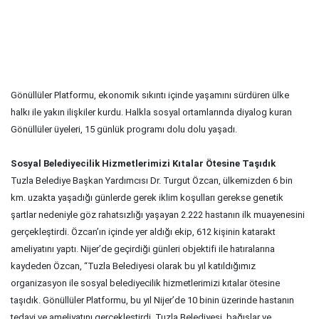
Gönüllüler Platformu, ekonomik sıkıntı içinde yaşamını sürdüren ülke
halkı ile yakın ilişkiler kurdu. Halkla sosyal ortamlarında diyalog kuran
Gönüllüler üyeleri, 15 günlük programı dolu dolu yaşadı.
Sosyal Belediyecilik Hizmetlerimizi Kıtalar Ötesine Taşıdık
Tuzla Belediye Başkan Yardımcısı Dr. Turgut Özcan, ülkemizden 6 bin
km. uzakta yaşadığı günlerde gerek iklim koşulları gerekse genetik
şartlar nedeniyle göz rahatsızlığı yaşayan 2.222 hastanın ilk muayenesini
gerçekleştirdi. Özcan’ın içinde yer aldığı ekip, 612 kişinin katarakt
ameliyatını yaptı. Nijer’de geçirdiği günleri objektifi ile hatıralarına
kaydeden Özcan, “Tuzla Belediyesi olarak bu yıl katıldığımız
organizasyon ile sosyal belediyecilik hizmetlerimizi kıtalar ötesine
taşıdık. Gönüllüler Platformu, bu yıl Nijer’de 10 binin üzerinde hastanın
tedavi ve ameliyatını gerçekleştirdi. Tuzla Belediyesi, bağışlar ve