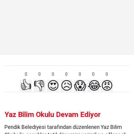
0
0
0
0
0
0
0
👍
👎
😍
😥
😱
😂
😡
Yaz Bilim Okulu Devam Ediyor
Pendik Belediyesi tarafından düzenlenen Yaz Bilim