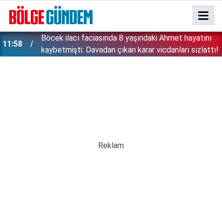
:
Böcek ilacı faciasında 8 yaşındaki Ahmet hayatını
11:58
kaybetmişti: Davadan çıkan karar vicdanları sızlattı!