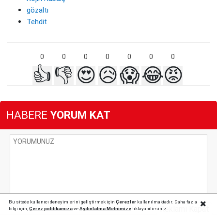
gözaltı
Tehdit
0
0
0
0
0
0
0
👍
👎
😍
😥
😱
😂
😡
HABERE
YORUM KAT
Bu sitede kullanıcı deneyimlerini geliştirmek için
Çerezler
kullanılmaktadır. Daha fazla
Reklamı Kapat
bilgi için;
Çerez politika
mıza
ve
Aydınlatma Metnimize
tıklayabilirsiniz.