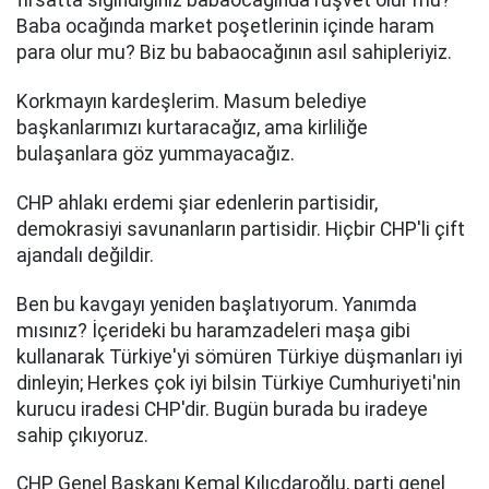
fırsatta sığındığınız babaocağında rüşvet olur mu?
Baba ocağında market poşetlerinin içinde haram
para olur mu? Biz bu babaocağının asıl sahipleriyiz.
Korkmayın kardeşlerim. Masum belediye
başkanlarımızı kurtaracağız, ama kirliliğe
bulaşanlara göz yummayacağız.
CHP ahlakı erdemi şiar edenlerin partisidir,
demokrasiyi savunanların partisidir. Hiçbir CHP'li çift
ajandalı değildir.
Ben bu kavgayı yeniden başlatıyorum. Yanımda
mısınız? İçerideki bu haramzadeleri maşa gibi
kullanarak Türkiye'yi sömüren Türkiye düşmanları iyi
dinleyin; Herkes çok iyi bilsin Türkiye Cumhuriyeti'nin
kurucu iradesi CHP'dir. Bugün burada bu iradeye
sahip çıkıyoruz.
CHP Genel Başkanı Kemal Kılıçdaroğlu, parti genel