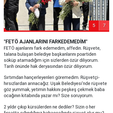
5
7
"FETÖ AJANLARINI FARKEDEMEDİM"
FETÖ ajanlarını fark edemedim, affedin. Rüşvete,
talana bulaşan belediye başkanlarını poartiden
söküp atamadığım için sizlerden özür diliyorum.
Tarih önünde hak deryasından özür diliyorum.
Sırtımdan hançerleyenleri göremedim. Rüşvetçi-
hırsızlardan arınacağız. Uşak Belediyesi'nde rüşvete
göz yummak, yetimin hakkını peşkeş çekmek baba
ocağının kitabında yazar mı? Size soruyorum.
2 yıldır çıkıp kürsülerden ne dediler? Sizin o her