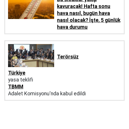
kavuracak! Hafta sonu
hava nasıl, bugün hava
nasıl olacak? İşte, 5 günlük
hava durumu
Terörsüz
Türkiye
yasa teklifi
TBMM
Adalet Komisyonu'nda kabul edildi