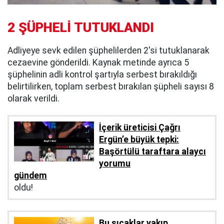
2 ŞÜPHELİ TUTUKLANDI
Adliyeye sevk edilen şüphelilerden 2'si tutuklanarak
cezaevine gönderildi. Kaynak metinde ayrıca 5
şüphelinin adli kontrol şartıyla serbest bırakıldığı
belirtilirken, toplam serbest bırakılan şüpheli sayısı 8
olarak verildi.
İçerik üreticisi Çağrı
Ergün’e büyük tepki:
Başörtülü taraftara alaycı
yorumu
gündem
oldu!
Bu sıcaklar yakıp