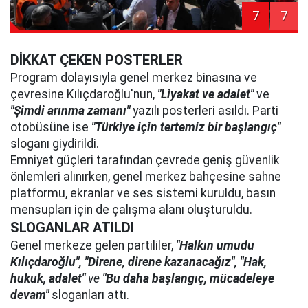
7
7
DİKKAT ÇEKEN POSTERLER
Program dolayısıyla genel merkez binasına ve
çevresine Kılıçdaroğlu'nun,
"Liyakat ve adalet"
ve
"Şimdi arınma zamanı"
yazılı posterleri asıldı. Parti
otobüsüne ise
"Türkiye için tertemiz bir başlangıç"
sloganı giydirildi.
Emniyet güçleri tarafından çevrede geniş güvenlik
önlemleri alınırken, genel merkez bahçesine sahne
platformu, ekranlar ve ses sistemi kuruldu, basın
mensupları için de çalışma alanı oluşturuldu.
SLOGANLAR ATILDI
Genel merkeze gelen partililer,
"Halkın umudu
Kılıçdaroğlu", "Direne, direne kazanacağız", "Hak,
hukuk, adalet"
ve
"Bu daha başlangıç, mücadeleye
devam"
sloganları attı.