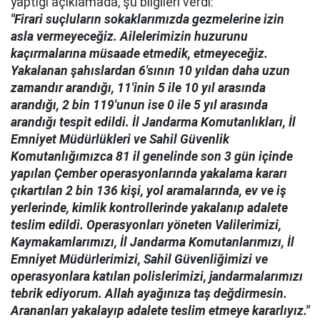
yaptığı açıklamada, şu bilgileri verdi:
"Firari suçluların sokaklarımızda gezmelerine izin
asla vermeyeceğiz. Ailelerimizin huzurunu
kaçırmalarına müsaade etmedik, etmeyeceğiz.
Yakalanan şahıslardan 6'sının 10 yıldan daha uzun
zamandır arandığı, 11'inin 5 ile 10 yıl arasında
arandığı, 2 bin 119'unun ise 0 ile 5 yıl arasında
arandığı tespit edildi. İl Jandarma Komutanlıkları, İl
Emniyet Müdürlükleri ve Sahil Güvenlik
Komutanlığımızca 81 il genelinde son 3 gün içinde
yapılan Çember operasyonlarında yakalama kararı
çıkartılan 2 bin 136 kişi, yol aramalarında, ev ve iş
yerlerinde, kimlik kontrollerinde yakalanıp adalete
teslim edildi. Operasyonları yöneten Valilerimizi,
Kaymakamlarımızı, İl Jandarma Komutanlarımızı, İl
Emniyet Müdürlerimizi, Sahil Güvenliğimizi ve
operasyonlara katılan polislerimizi, jandarmalarımızı
tebrik ediyorum. Allah ayağınıza taş değdirmesin.
Arananları yakalayıp adalete teslim etmeye kararlıyız."