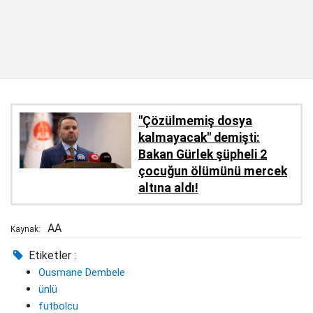
''Çözülmemiş dosya
kalmayacak'' demişti:
Bakan Gürlek şüpheli 2
çocuğun ölümünü mercek
altına aldı!
AA
Kaynak:
Etiketler :
Ousmane Dembele
ünlü
futbolcu