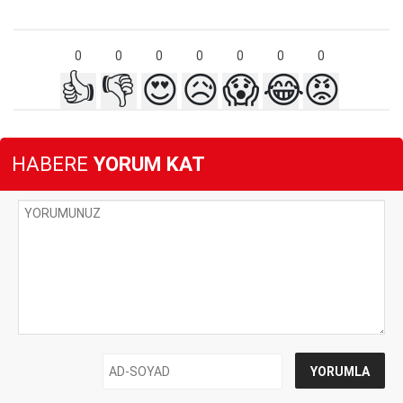
0
0
0
0
0
0
0
👍
👎
😍
😥
😱
😂
😡
HABERE
YORUM KAT