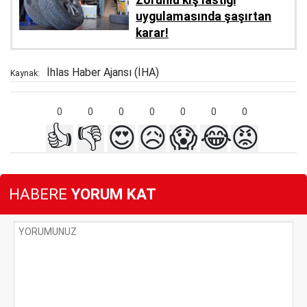
Zorunlu kış lastiği
uygulamasında şaşırtan
karar!
İhlas Haber Ajansı (İHA)
Kaynak:
0
0
0
0
0
0
0
👍
👎
😍
😥
😱
😂
😡
HABERE
YORUM KAT