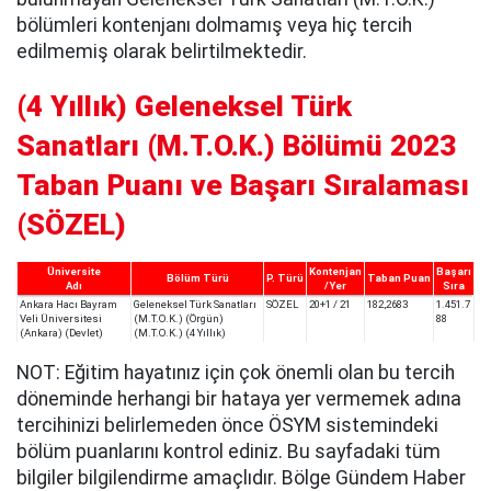
bölümleri kontenjanı dolmamış veya hiç tercih
edilmemiş olarak belirtilmektedir.
(4 Yıllık) Geleneksel Türk
Sanatları (M.T.O.K.) Bölümü 2023
Taban Puanı ve Başarı Sıralaması
(SÖZEL)
Üniversite
Kontenjan
Başarı
Bölüm Türü
P. Türü
Taban Puan
Adı
/Yer
Sıra
Ankara Hacı Bayram
Geleneksel Türk Sanatları
SÖZEL
20+1 / 21
182,2683
1.451.7
Veli Üniversitesi
(M.T.O.K.) (Örgün)
88
(Ankara) (Devlet)
(M.T.O.K.) (4 Yıllık)
NOT: Eğitim hayatınız için çok önemli olan bu tercih
döneminde herhangi bir hataya yer vermemek adına
tercihinizi belirlemeden önce ÖSYM sistemindeki
bölüm puanlarını kontrol ediniz. Bu sayfadaki tüm
bilgiler bilgilendirme amaçlıdır. Bölge Gündem Haber