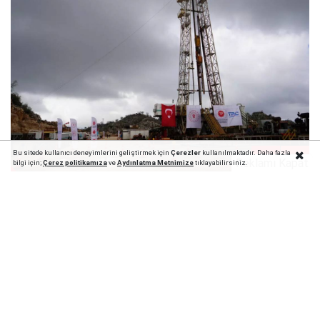
Bu sitede kullanıcı deneyimlerini geliştirmek için
Çerezler
kullanılmaktadır. Daha fazla
1
5
Reklamı Kapat
bilgi için;
Çerez politika
mıza
ve
Aydınlatma Metnimize
tıklayabilirsiniz.
Geçtiğimiz yıl Şırnak’taki Gabar Dağı bölgesinde
günlük 100 bin varillik üretim kapasitesine sahip yeni
bir petrol rezervi keşfedilmişti. Türkiye'yi
heyecanlandıran keşfin ardından bugün Gabar
petrolünde yeni üretim rekoru kırıldı.