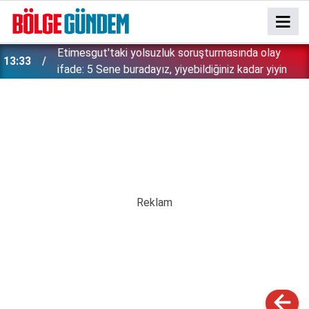
Etimesgut'taki yolsuzluk soruşturmasında olay
13:33
ifade: 5 Sene buradayız, yiyebildiğiniz kadar yiyin