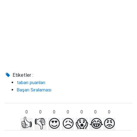
Etiketler :
taban puanları
Başarı Sıralaması
0
0
0
0
0
0
0
👍
👎
😍
😥
😱
😂
😡