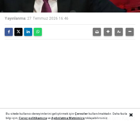
Yayınlanma:
27 Temmuz 2026 16:46
Bu sitede kullanıcı deneyimlerini geliştirmek için
Çerezler
kullanılmaktadır. Daha fazla
Reklamı Kapat
bilgi için;
Çerez politika
mıza
ve
Aydınlatma Metnimize
tıklayabilirsiniz.
Putin dünyaya meydan okudu: Zafer için herşeyi