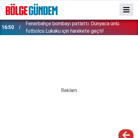
Konuşanlar'da söyledikleri başını derde soktu:
15:37
Peşine düşen emniyet Özbek kadını gözaltına aldı!