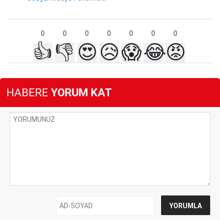
0
0
0
0
0
0
0
👍
👎
😍
😥
😱
😂
😡
HABERE
YORUM KAT