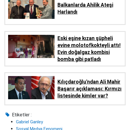
Balkanlarda Ahilik Ateşi
Harlandı
Eski eşine kızan şüpheli
evine molotofkokteyli attı!
Evin doğalgaz kombisi
bomba gibi patladı
Kılıçdaroğlu'ndan Ali Mahir
Başarır açıklaması: Kırmızı
listesinde kimler var?
Etiketler :
Gabriel Ganley
Sosyal Medya Fenomeni