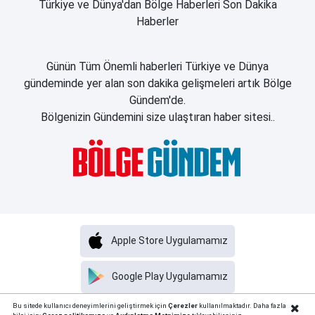
Türkiye ve Dünya'dan Bölge Haberleri Son Dakika
Haberler
Günün Tüm Önemli haberleri Türkiye ve Dünya
gündeminde yer alan son dakika gelişmeleri artık Bölge
Gündem'de.
Bölgenizin Gündemini size ulaştıran haber sitesi..
Apple Store Uygulamamız
Google Play Uygulamamız
Haber Portalı Yazılımı
Bu sitede kullanıcı deneyimlerini geliştirmek için
Çerezler
kullanılmaktadır. Daha fazla