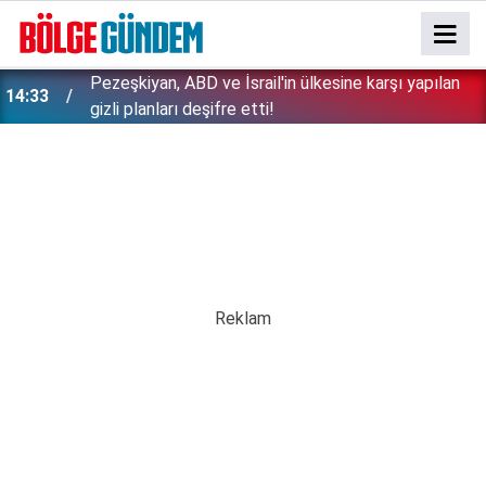
Pezeşkiyan, ABD ve İsrail'in ülkesine karşı yapılan
14:33
gizli planları deşifre etti!