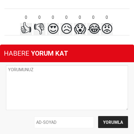
0
0
0
0
0
0
0
👍
👎
😍
😥
😱
😂
😡
HABERE
YORUM KAT