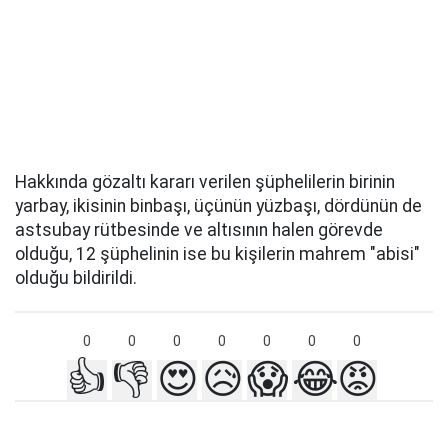
Hakkında gözaltı kararı verilen şüphelilerin birinin
yarbay, ikisinin binbaşı, üçünün yüzbaşı, dördünün de
astsubay rütbesinde ve altısının halen görevde
olduğu, 12 şüphelinin ise bu kişilerin mahrem "abisi"
olduğu bildirildi.
0
0
0
0
0
0
0
👍
👎
😍
😥
😱
😂
😡