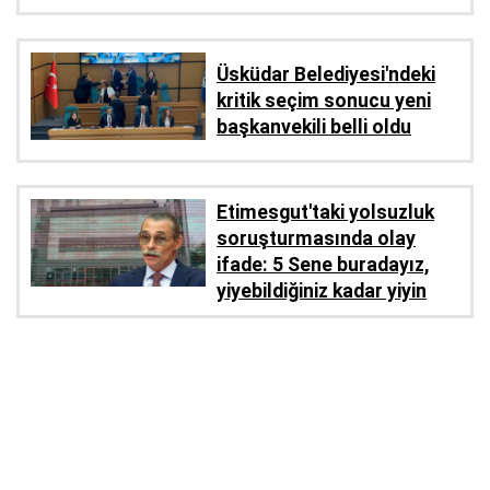
Üsküdar Belediyesi'ndeki
kritik seçim sonucu yeni
başkanvekili belli oldu
Etimesgut'taki yolsuzluk
soruşturmasında olay
ifade: 5 Sene buradayız,
yiyebildiğiniz kadar yiyin