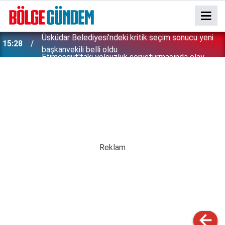
Etimesgut'taki yolsuzluk soruşturmasında olay
13:33
ifade: 5 Sene buradayız, yiyebildiğiniz kadar yiyin