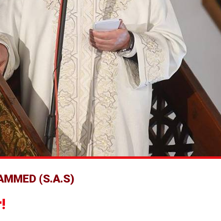
MMED (S.A.S)
!