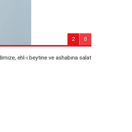
2
8
mize, ehl-i beytine ve ashabına salat