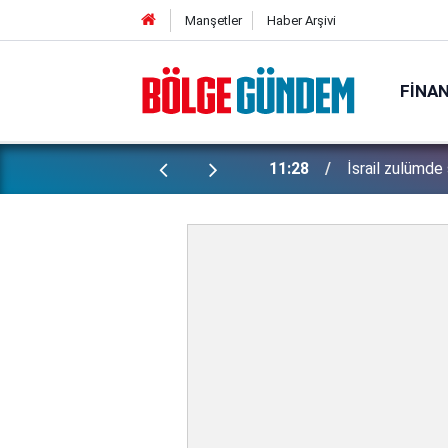
Manşetler
Haber Arşivi
FINA
ti: Bakan Gürlek şüpheli 2 çocuğun
11:28
İsrail zulümde 