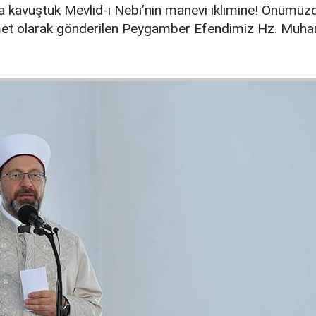
ha kavuştuk Mevlid-i Nebi’nin manevi iklimine! Önümü
rahmet olarak gönderilen Peygamber Efendimiz Hz. Mu