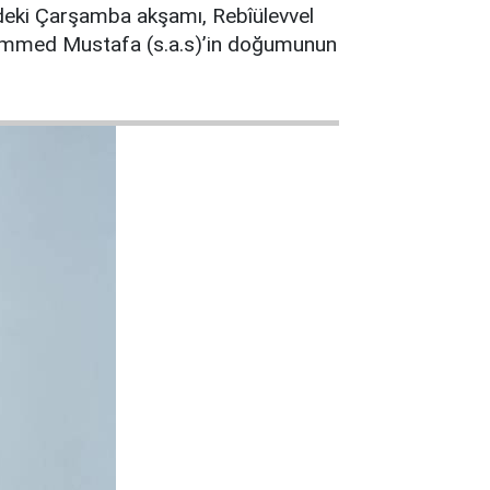
zdeki Çarşamba akşamı, Rebîülevvel
hammed Mustafa (s.a.s)’in doğumunun