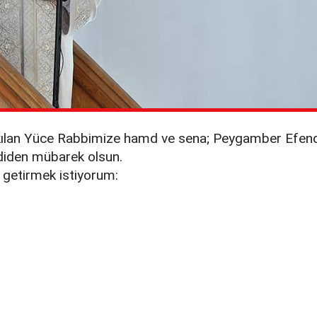
t kılan Yüce Rabbimize hamd ve sena; Peygamber Efendi
diden mübarek olsun.
e getirmek istiyorum: