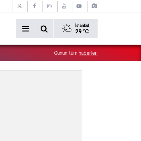
İstanbul
29 °C
Erken tatil rezervasyonu mağdurları için Ticaret bakanlı
1:17
Günün tüm
haberleri
iade zorunlu!