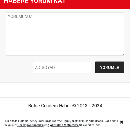
HABERE
YORUM KAT
Bölge Gündem Haber © 2013 - 2024
Bu sitede kullanıcı deneyimlerini geliştirmek için
Çerezler
kullanılmaktadır. Daha fazla
Anasayfa
Künye
Hakkımızda
İletişim
Reklamı Kapat
bilgi için;
Çerez politika
mıza
ve
Aydınlatma Metnimize
tıklayabilirsiniz.