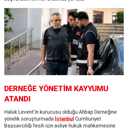
DERNEĞE YÖNETİM KAYYUMU
ATANDI
Haluk Levent'in kurucusu olduğu Ahbap Derneğine
yönelik soruşturmada
İstanbul
Cumhuriyet
Başsavcılığı fesih için asliye hukuk mahkemesine