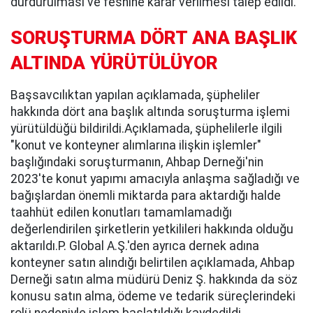
durdurulması ve feshine karar verilmesi talep edildi.
SORUŞTURMA DÖRT ANA BAŞLIK
ALTINDA YÜRÜTÜLÜYOR
Başsavcılıktan yapılan açıklamada, şüpheliler
hakkında dört ana başlık altında soruşturma işlemi
yürütüldüğü bildirildi.Açıklamada, şüphelilerle ilgili
"konut ve konteyner alımlarına ilişkin işlemler"
başlığındaki soruşturmanın, Ahbap Derneği'nin
2023'te konut yapımı amacıyla anlaşma sağladığı ve
bağışlardan önemli miktarda para aktardığı halde
taahhüt edilen konutları tamamlamadığı
değerlendirilen şirketlerin yetkilileri hakkında olduğu
aktarıldı.P. Global A.Ş.'den ayrıca dernek adına
konteyner satın alındığı belirtilen açıklamada, Ahbap
Derneği satın alma müdürü Deniz Ş. hakkında da söz
konusu satın alma, ödeme ve tedarik süreçlerindeki
rolü nedeniyle işlem başlatıldığı kaydedildi.