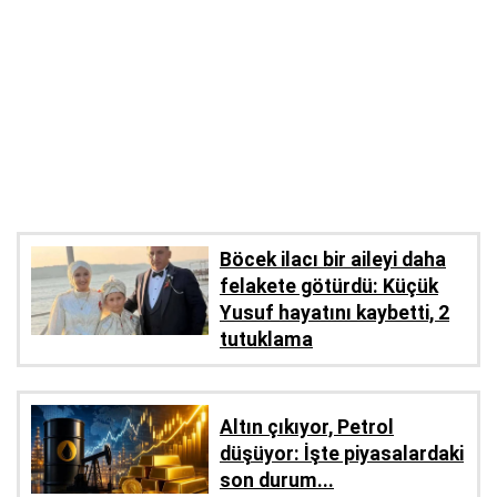
Böcek ilacı bir aileyi daha
felakete götürdü: Küçük
Yusuf hayatını kaybetti, 2
tutuklama
Altın çıkıyor, Petrol
düşüyor: İşte piyasalardaki
son durum...