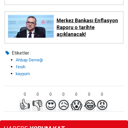
Merkez Bankası Enflasyon
Raporu o tarihte
açıklanacak!
Etiketler :
Ahbap Derneği
fesih
kayyum
0
0
0
0
0
0
0
👍
👎
😍
😥
😱
😂
😡