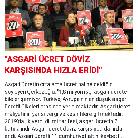
"ASGARİ ÜCRET DÖVİZ
KARŞISINDA HIZLA ERİDİ"
Asgari ücretin ortalama ücret haline geldiğini
söyleyen Çerkezoğlu, "1,8 milyon işçi asgari ücrete
bile erişemiyor. Türkiye, Avrupa'nın en düşük asgari
ücretli ülkeleri arasında yer almaktadır. Asgari ücret
maliyetinin yarısı vergi ve kesintilere gitmektedir.
2019'da ilk vergi dilimi tarifesi, asgari ücretin 7
katına indi. Asgari ücret döviz karşısında da hızla
eridi. Asgari ücretli 11 cumhuriyet altını kaybetti.