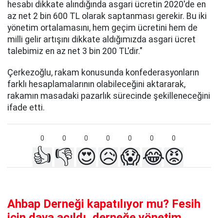
hesabı dikkate alındığında asgari ücretin 2020'de en
az net 2 bin 600 TL olarak saptanması gerekir. Bu iki
yönetim ortalamasını, hem geçim ücretini hem de
milli gelir artışını dikkate aldığımızda asgari ücret
talebimiz en az net 3 bin 200 TL'dir."
Çerkezoğlu, rakam konusunda konfederasyonların
farklı hesaplamalarının olabileceğini aktararak,
rakamın masadaki pazarlık sürecinde şekilleneceğini
ifade etti.
0
0
0
0
0
0
0
👍
👎
😍
😥
😱
😂
😡
Ahbap Derneği kapatılıyor mu? Fesih
için dava açıldı, derneğe yönetim