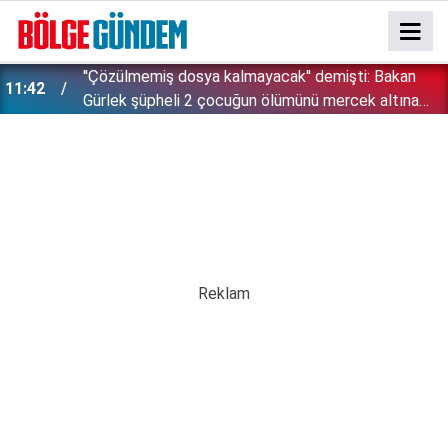
''Çözülmemiş dosya kalmayacak'' demişti: Bakan
11:42
!
Gürlek şüpheli 2 çocuğun ölümünü mercek altına
aldı!