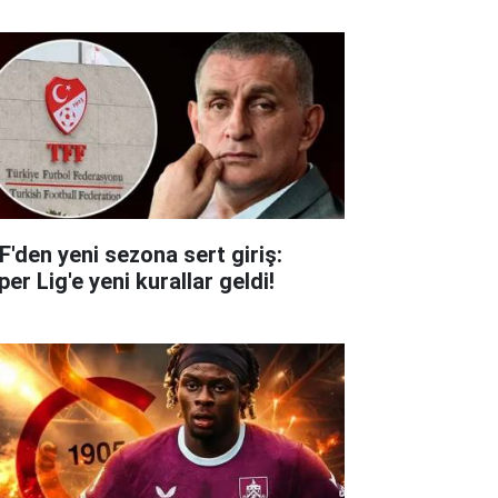
F'den yeni sezona sert giriş:
er Lig'e yeni kurallar geldi!