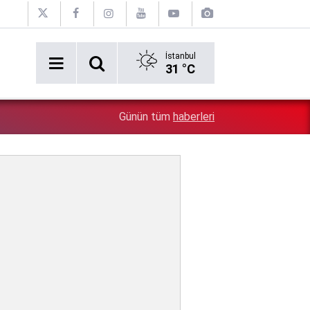
İstanbul
31 °C
Orta Doğu'da tarihi adım: Türkiye, Suudi Arabistan ve 
4:18
Günün tüm
haberleri
anlaşmasını imzaladı!