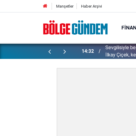
Manşetler
Haber Arşivi
FINA
Sevgilisiyle b
di! ''Bu kepazelikler yüzünden..."
14:32
İlkay Çiçek, ke