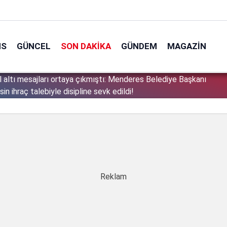
NS
GÜNCEL
SON DAKIKA
GÜNDEM
MAGAZIN
el altı mesajları ortaya çıkmıştı: Menderes Belediye Başkanı
1
sin ihraç talebiyle disipline sevk edildi!