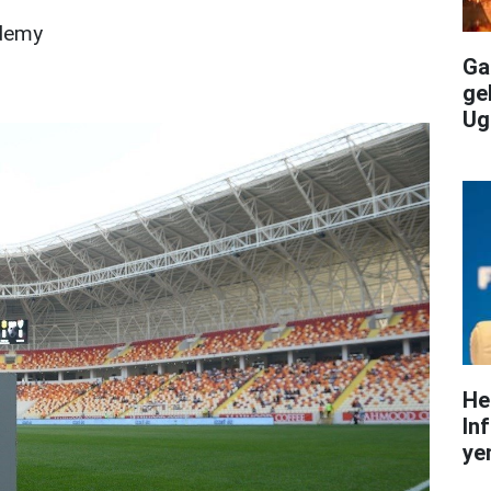
demy
Gal
ge
Ug
He
In
yen