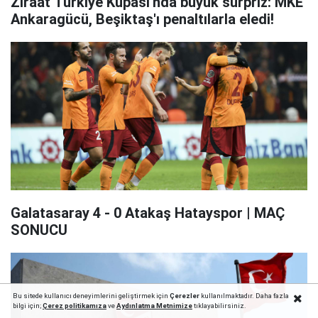
Ziraat Türkiye Kupası'nda büyük sürpriz: MKE
Ankaragücü, Beşiktaş'ı penaltılarla eledi!
Galatasaray 4 - 0 Atakaş Hatayspor | MAÇ
SONUCU
Bu sitede kullanıcı deneyimlerini geliştirmek için
Çerezler
kullanılmaktadır. Daha fazla
bilgi için;
Çerez politika
mıza
ve
Aydınlatma Metnimize
tıklayabilirsiniz.