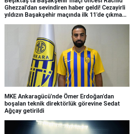
Beşiktaş'ta Başakşehir maçı öncesi Rachid
Ghezzal'dan sevindiren haber geldi! Cezayirli
yıldızın Başakşehir maçında ilk 11'de çıkması
bekleniyor!
MKE Ankaragücü'nde Ömer Erdoğan'dan
boşalan teknik direktörlük görevine Sedat
Ağçay getirildi