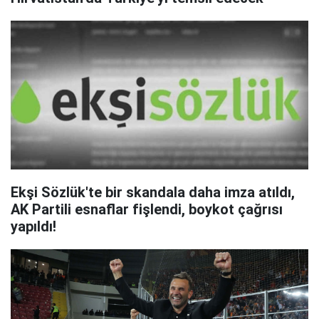
Ekşi Sözlük'te bir skandala daha imza atıldı,
AK Partili esnaflar fişlendi, boykot çağrısı
yapıldı!