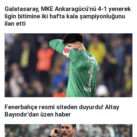
Galatasaray, MKE Ankaragücü'nü 4-1 yenerek
ligin bitimine iki hafta kala şampiyonluğunu
ilan etti
Fenerbahçe resmi siteden duyurdu! Altay
Bayındır'dan üzen haber