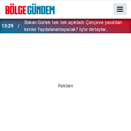
Özgür Özel'e şok! Yüzde 50 ile kazandıkları il,
12:54
CHP'de kalıyor