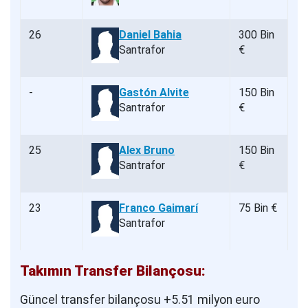
26
Daniel Bahia
300 Bin
Santrafor
€
-
Gastón Alvite
150 Bin
Santrafor
€
25
Alex Bruno
150 Bin
Santrafor
€
23
Franco Gaimarí
75 Bin €
Santrafor
Takımın Transfer Bilançosu:
Güncel transfer bilançosu +5.51 milyon euro