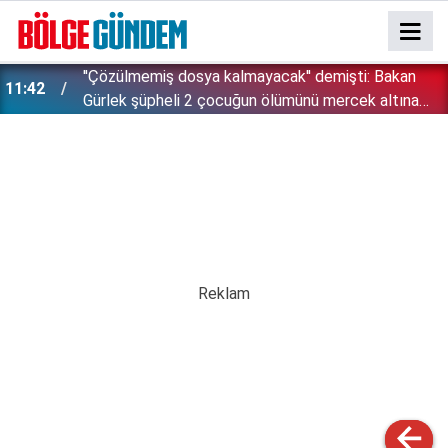
''Çözülmemiş dosya kalmayacak'' demişti: Bakan
11:42
!
Gürlek şüpheli 2 çocuğun ölümünü mercek altına
aldı!