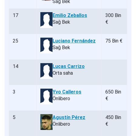
Sağ Bek
17
Emilio Zeballos
300 Bin
Sağ Bek
€
25
Luciano Fernández
75 Bin €
Sağ Bek
14
Lucas Carrizo
Orta saha
3
Yvo Calleros
650 Bin
Önlibero
€
5
Agustín Pérez
450 Bin
Önlibero
€