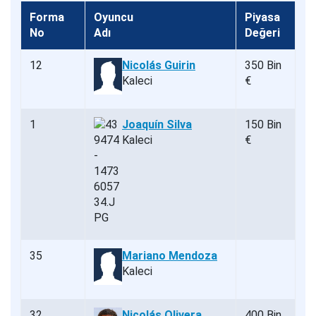
Forma
Oyuncu
Piyasa
No
Adı
Değeri
12
Nicolás Guirin
350 Bin
Kaleci
€
1
Joaquín Silva
150 Bin
Kaleci
€
35
Mariano Mendoza
Kaleci
32
Nicolás Olivera
400 Bin