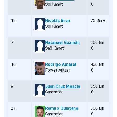
Sol Kanat
€
18
Nicolás Brun
75 Bin €
Sol Kanat
7
Natanael Guzmán
200 Bin
Sağ Kanat
€
10
Rodrigo Amaral
400 Bin
Forvet Arkası
€
9
Juan Cruz Mascia
350 Bin
Santrafor
€
21
Ramiro Quintana
300 Bin
Santrafor
€