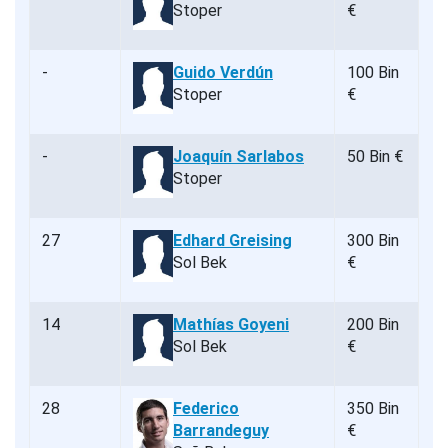
Stoper
€
-
Guido Verdún
100 Bin
Stoper
€
-
Joaquín Sarlabos
50 Bin €
Stoper
27
Edhard Greising
300 Bin
Sol Bek
€
14
Mathías Goyeni
200 Bin
Sol Bek
€
28
Federico
350 Bin
Barrandeguy
€