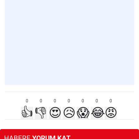
0
0
0
0
0
0
0
👍
👎
😍
😥
😱
😂
😡
HABERE
YORUM KAT