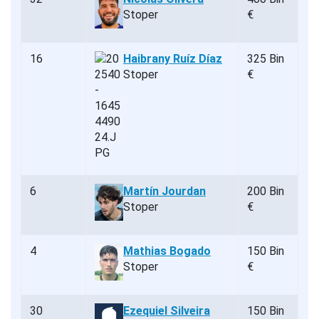
Stoper
€
16
Haibrany Ruíz Díaz
325 Bin
Stoper
€
6
Martín Jourdan
200 Bin
Stoper
€
4
Mathias Bogado
150 Bin
Stoper
€
30
Ezequiel Silveira
150 Bin