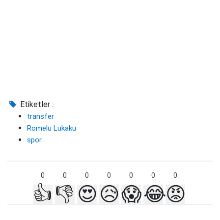
Etiketler :
transfer
Romelu Lukaku
spor
0
0
0
0
0
0
0
👍
👎
😍
😥
😱
😂
😡