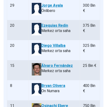
29
Jorge Ayala
300 Bin
Önlibero
€
20
Ezequías Redín
375 Bin
Merkez orta saha
€
20
Diego Villalba
325 Bin
Merkez orta saha
€
15
Álvaro Fernández
25 Bin €
Merkez orta saha
8
Bryan Olivera
400 Bin
On Numara
€
11
Osinachi Ebere
750 Bin