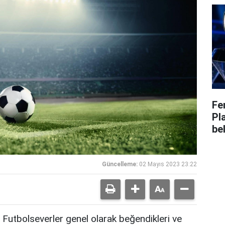
Fe
Pl
bel
Güncelleme:
02 Mayıs 2023 23:22
Futbolseverler genel olarak beğendikleri ve