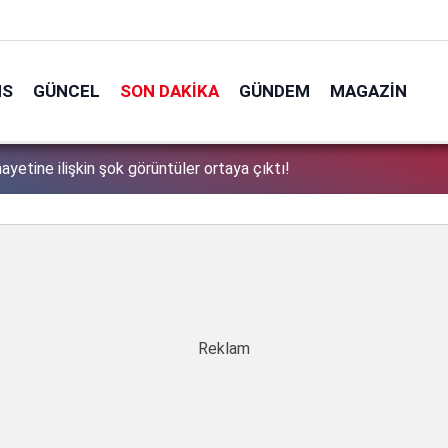
NS
GÜNCEL
SON DAKIKA
GÜNDEM
MAGAZIN
ayetine ilişkin şok görüntüler ortaya çıktı!
1