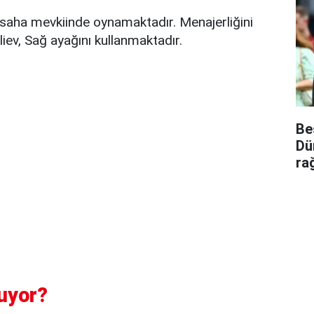
saha mevkiinde oynamaktadır. Menajerliğini
ev, Sağ ayağını kullanmaktadır.
Be
Dü
ra
uyor?