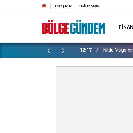
Manşetler
Haber Arşivi
FINA
arı il, CHP'de kalıyor
12:17
Nilda Müge cin