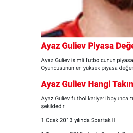
Ayaz Guliev Piyasa Değe
Ayaz Guliev isimli futbolcunun piyasa
Oyuncusunun en yüksek piyasa değeri 
Ayaz Guliev Hangi Takı
Ayaz Guliev futbol kariyeri boyunca tr
şekildedir.
1 Ocak 2013 yılında Spartak II