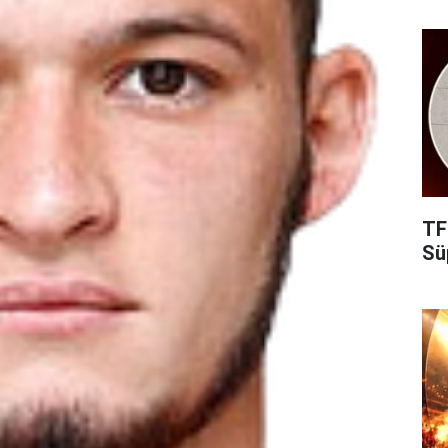
TF
Süp