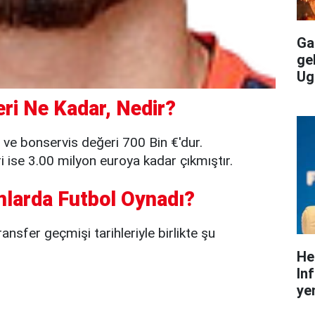
Gal
ge
Ug
ri Ne Kadar, Nedir?
 ve bonservis değeri 700 Bin €'dur.
ise 3.00 milyon euroya kadar çıkmıştır.
mlarda Futbol Oynadı?
ansfer geçmişi tarihleriyle birlikte şu
He
In
yen