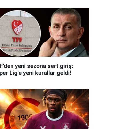
F'den yeni sezona sert giriş:
er Lig'e yeni kurallar geldi!