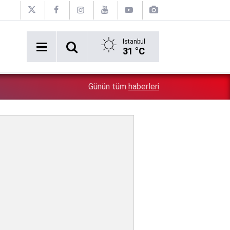
İstanbul
31 °C
Bugün saat 14.00'da bir araya gelecek: Erdoğan ile Ba
2:02
Günün tüm
haberleri
var?