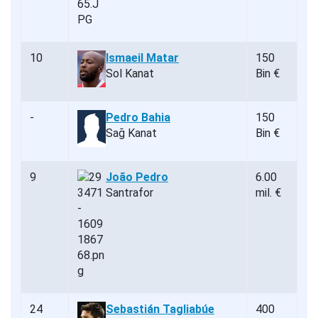
10
Ismaeil Matar
150
Sol Kanat
Bin €
-
Pedro Bahia
150
Sağ Kanat
Bin €
9
João Pedro
6.00
Santrafor
mil. €
24
Sebastián Tagliabúe
400