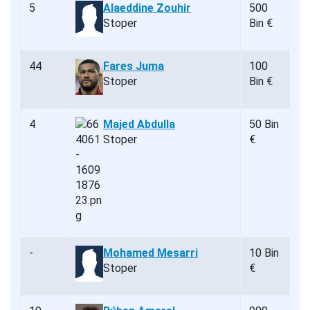
5
Alaeddine Zouhir
500
Stoper
Bin €
44
Fares Juma
100
Stoper
Bin €
4
Majed Abdulla
50 Bin
Stoper
€
-
Mohamed Mesarri
10 Bin
Stoper
€