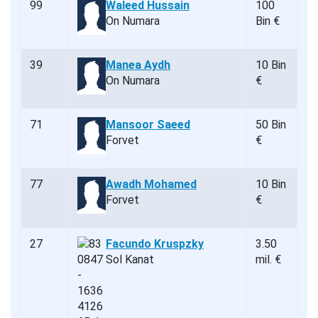
99
Waleed Hussain
100
On Numara
Bin €
39
Manea Aydh
10 Bin
On Numara
€
71
Mansoor Saeed
50 Bin
Forvet
€
77
Awadh Mohamed
10 Bin
Forvet
€
27
Facundo Kruspzky
3.50
Sol Kanat
mil. €