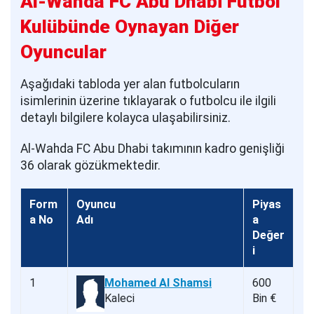
Al-Wahda FC Abu Dhabi Futbol
Kulübünde Oynayan Diğer
Oyuncular
Aşağıdaki tabloda yer alan futbolcuların
isimlerinin üzerine tıklayarak o futbolcu ile ilgili
detaylı bilgilere kolayca ulaşabilirsiniz.
Al-Wahda FC Abu Dhabi takımının kadro genişliği
36 olarak gözükmektedir.
Form
Oyuncu
Piyas
a No
Adı
a
Değer
i
1
Mohamed Al Shamsi
600
Kaleci
Bin €