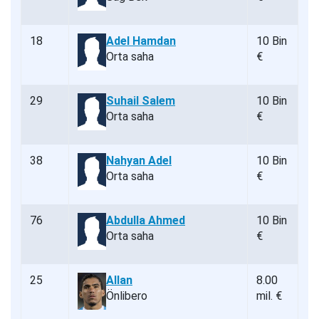
18
Adel Hamdan
10 Bin
Orta saha
€
29
Suhail Salem
10 Bin
Orta saha
€
38
Nahyan Adel
10 Bin
Orta saha
€
76
Abdulla Ahmed
10 Bin
Orta saha
€
25
Allan
8.00
Önlibero
mil. €