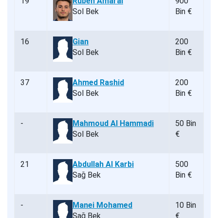
19
Rúben Amaral
900
Sol Bek
Bin €
16
Gian
200
Sol Bek
Bin €
37
Ahmed Rashid
200
Sol Bek
Bin €
-
Mahmoud Al Hammadi
50 Bin
Sol Bek
€
21
Abdullah Al Karbi
500
Sağ Bek
Bin €
-
Manei Mohamed
10 Bin
Sağ Bek
€