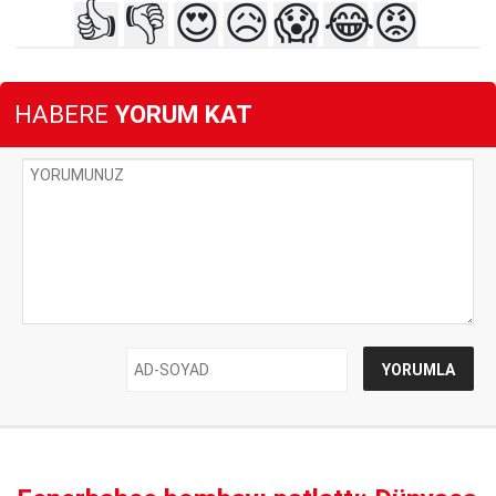
👍
👎
😍
😥
😱
😂
😡
HABERE
YORUM KAT