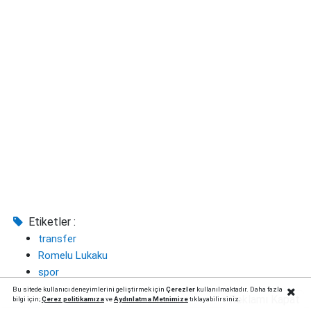
Etiketler :
transfer
Romelu Lukaku
spor
Bu sitede kullanıcı deneyimlerini geliştirmek için
Çerezler
kullanılmaktadır. Daha fazla
Reklamı Kapat
bilgi için;
Çerez politika
mıza
ve
Aydınlatma Metnimize
tıklayabilirsiniz.