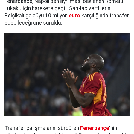
Fenerbahçe, Napoli'den ayrılması beklenen Romelu
Lukaku için harekete geçti. Sarı-lacivertlilerin
Belçikalı golcüyü 10 milyon
euro
karşılığında transfer
edebileceği öne sürüldü.
Transfer çalışmalarını sürdüren
Fenerbahçe
'nin