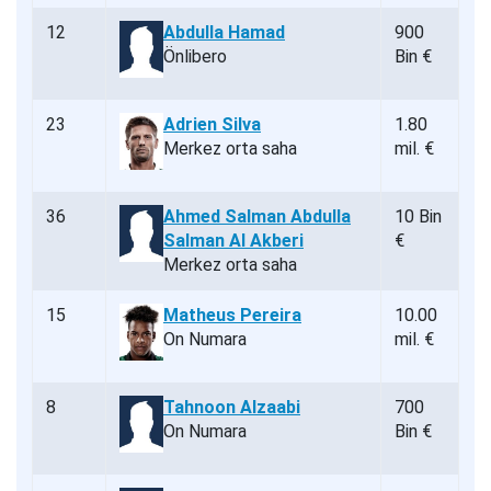
12
Abdulla Hamad
900
Önlibero
Bin €
23
Adrien Silva
1.80
Merkez orta saha
mil. €
36
Ahmed Salman Abdulla
10 Bin
Salman Al Akberi
€
Merkez orta saha
15
Matheus Pereira
10.00
On Numara
mil. €
8
Tahnoon Alzaabi
700
On Numara
Bin €