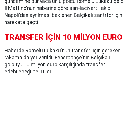
gündemine dünyaca ünlü golcü Romelu Lukaku geldi.
Il Mattino'nun haberine göre sarı-lacivertli ekip,
Napoli'den ayrılması beklenen Belçikalı santrfor için
harekete geçti.
TRANSFER İÇİN 10 MİLYON EURO
Haberde Romelu Lukaku'nun transferi için gereken
rakama da yer verildi. Fenerbahçe'nin Belçikalı
golcüyü 10 milyon euro karşılığında transfer
edebileceği belirtildi.