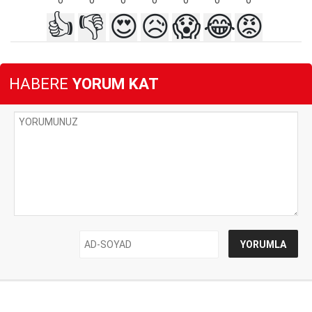
0
0
0
0
0
0
0
👍
👎
😍
😥
😱
😂
😡
HABERE
YORUM KAT