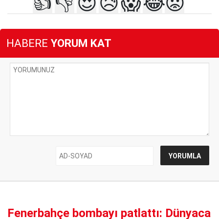
👍
👎
😍
😥
😱
😂
😡
HABERE
YORUM KAT
Fenerbahçe bombayı patlattı: Dünyaca