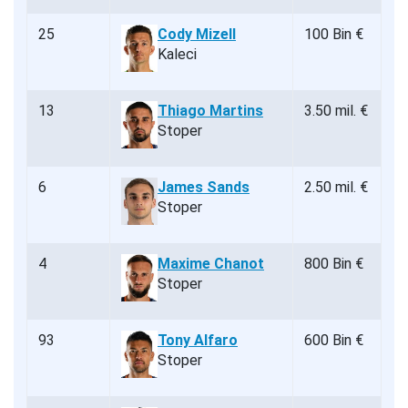
25
Cody Mizell
100 Bin €
Kaleci
13
Thiago Martins
3.50 mil. €
Stoper
6
James Sands
2.50 mil. €
Stoper
4
Maxime Chanot
800 Bin €
Stoper
93
Tony Alfaro
600 Bin €
Stoper