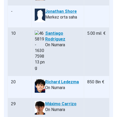
-
Jonathan Shore
Merkez orta saha
10
Santiago
5.00 mil. €
Rodríguez
On Numara
20
Richard Ledezma
850 Bin €
On Numara
29
Máximo Carrizo
On Numara