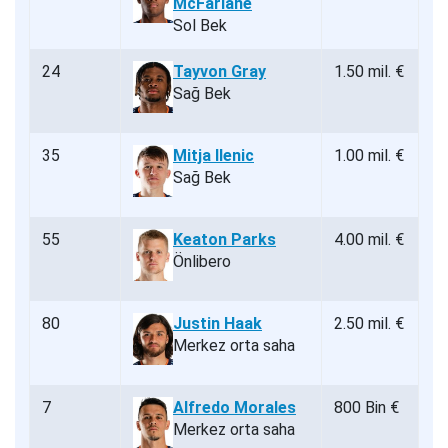
McFarlane
Sol Bek
24
Tayvon Gray
1.50 mil. €
Sağ Bek
35
Mitja Ilenic
1.00 mil. €
Sağ Bek
55
Keaton Parks
4.00 mil. €
Önlibero
80
Justin Haak
2.50 mil. €
Merkez orta saha
7
Alfredo Morales
800 Bin €
Merkez orta saha