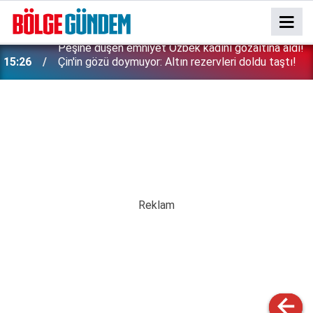
15:26
Çin'in gözü doymuyor: Altın rezervleri doldu taştı!