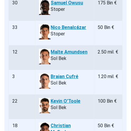
30
Samuel Owusu
175 Bin €
Stoper
33
Nico Benalcázar
50 Bin €
Stoper
12
Malte Amundsen
2.50 mil. €
Sol Bek
3
Braian Cufré
1.20 mil. €
Sol Bek
22
Kevin O'Toole
100 Bin €
Sol Bek
18
Christian
50 Bin €