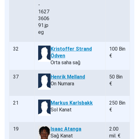
32
Kristoffer Strand
100 Bin
Ödven
€
Orta saha sağ
37
Henrik Melland
50 Bin
On Numara
€
21
Markus Karlsbakk
250 Bin
Sol Kanat
€
19
Isaac Atanga
2.00
Sağ Kanat
mil. €