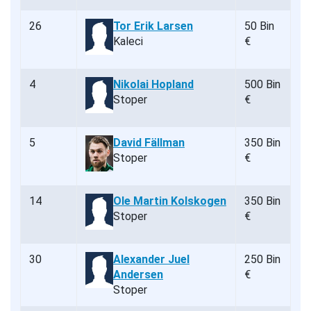
26
Tor Erik Larsen
50 Bin
Kaleci
€
4
Nikolai Hopland
500 Bin
Stoper
€
5
David Fällman
350 Bin
Stoper
€
14
Ole Martin Kolskogen
350 Bin
Stoper
€
30
Alexander Juel
250 Bin
Andersen
€
Stoper