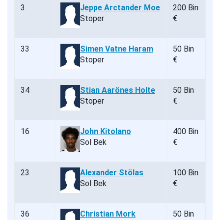
3
Jeppe Arctander Moe
200 Bin
Stoper
€
33
Simen Vatne Haram
50 Bin
Stoper
€
34
Stian Aarönes Holte
50 Bin
Stoper
€
16
John Kitolano
400 Bin
Sol Bek
€
23
Alexander Stölas
100 Bin
Sol Bek
€
36
Christian Mork
50 Bin