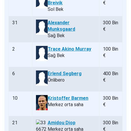
Breivik
€
Sol Bek
31
Alexander
300 Bin
Munksgaard
€
Sağ Bek
2
Trace Akino Murray
100 Bin
Sağ Bek
€
6
Erlend Segberg
400 Bin
Önlibero
€
10
Kristoffer Barmen
300 Bin
Merkez orta saha
€
21
Amidou Diop
300 Bin
Merkez orta saha
€