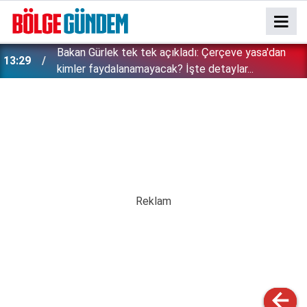
Bakan Gürlek tek tek açıkladı: Çerçeve yasa'dan
13:29
kimler faydalanamayacak? İşte detaylar...