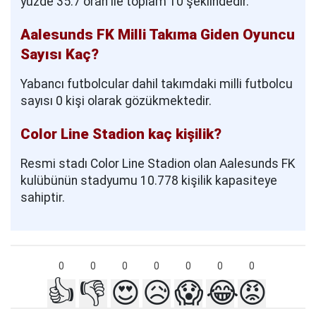
yüzde 35.7 oran ile toplam 10 şeklindedir.
Aalesunds FK Milli Takıma Giden Oyuncu
Sayısı Kaç?
Yabancı futbolcular dahil takımdaki milli futbolcu
sayısı 0 kişi olarak gözükmektedir.
Color Line Stadion kaç kişilik?
Resmi stadı Color Line Stadion olan Aalesunds FK
kulübünün stadyumu 10.778 kişilik kapasiteye
sahiptir.
0
0
0
0
0
0
0
👍
👎
😍
😥
😱
😂
😡