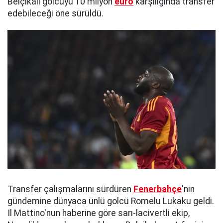
Belçikalı golcüyü 10 milyon
euro
karşılığında transfer
edebileceği öne sürüldü.
Transfer çalışmalarını sürdüren
Fenerbahçe
'nin
gündemine dünyaca ünlü golcü Romelu Lukaku geldi.
Il Mattino'nun haberine göre sarı-lacivertli ekip,