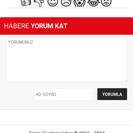
👍
👎
😍
😥
😱
😂
😡
HABERE
YORUM KAT