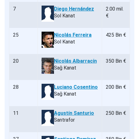
7
Diego Hernández
2.00 mil.
Sol Kanat
€
25
Nicolás Ferreira
425 Bin €
Sol Kanat
20
Nicolás Albarracín
350 Bin €
Sağ Kanat
28
Luciano Cosentino
200 Bin €
Sağ Kanat
11
Agustín Santurio
250 Bin €
Santrafor