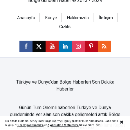
Bölge Gündem Haber © 2013 - 2024
Anasayfa
Künye
Hakkımızda
İletişim
Gizlilik
Türkiye ve Dünya'dan Bölge Haberleri Son Dakika
Haberler
Günün Tüm Önemli haberleri Türkiye ve Dünya
gündeminde yer alan son dakika gelişmeleri artık Bölge
Gündem'de.
Bu sitede kullanıcı deneyimlerini geliştirmek için
Çerezler
kullanılmaktadır. Daha fazla
Reklamı Kapat
bilgi için;
Çerez politika
mıza
ve
Aydınlatma Metnimize
tıklayabilirsiniz.
Bölgenizin Gündemini size ulaştıran haber sitesi..