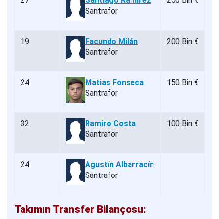
27
Santiago Ramírez
250 Bin €
Santrafor
19
Facundo Milán
200 Bin €
Santrafor
24
Matias Fonseca
150 Bin €
Santrafor
32
Ramiro Costa
100 Bin €
Santrafor
24
Agustín Albarracín
Santrafor
Takımın Transfer Bilançosu: