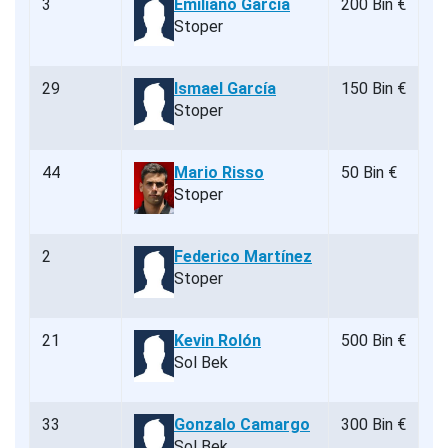
3
Emiliano García
200 Bin €
Stoper
29
Ismael García
150 Bin €
Stoper
44
Mario Risso
50 Bin €
Stoper
2
Federico Martínez
Stoper
21
Kevin Rolón
500 Bin €
Sol Bek
33
Gonzalo Camargo
300 Bin €
Sol Bek