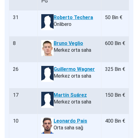
31
Roberto Techera
50 Bin €
Önlibero
8
Bruno Veglio
600 Bin €
Merkez orta saha
26
Guillermo Wagner
325 Bin €
Merkez orta saha
17
Martín Suárez
150 Bin €
Merkez orta saha
10
Leonardo Pais
400 Bin €
Orta saha sağ