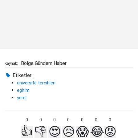
Bölge Gündem Haber
Kaynak:
Etiketler :
üniversite tercihleri
eğitim
yerel
0
0
0
0
0
0
0
👍
👎
😍
😥
😱
😂
😡