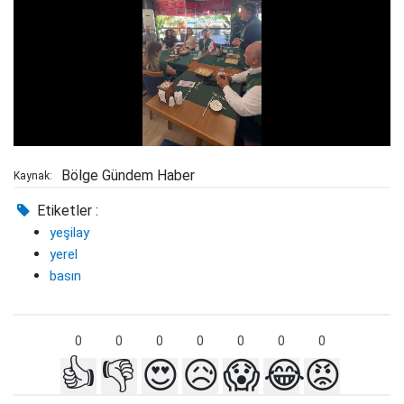
Bölge Gündem Haber
Kaynak:
Etiketler :
yeşilay
yerel
basın
0
0
0
0
0
0
0
👍
👎
😍
😥
😱
😂
😡