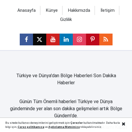
Anasayfa
Künye
Hakkımızda
İletişim
Gizlilik
Türkiye ve Dünya'dan Bölge Haberleri Son Dakika
Haberler
Günün Tüm Önemli haberleri Türkiye ve Dünya
gündeminde yer alan son dakika gelişmeleri artık Bölge
Gündem'de.
Bölgenizin Gündemini size ulaştıran haber sitesi..
Bu sitede kullanıcı deneyimlerini geliştirmek için
Çerezler
kullanılmaktadır. Daha fazla
Reklamı Kapat
bilgi için;
Çerez politika
mıza
ve
Aydınlatma Metnimize
tıklayabilirsiniz.