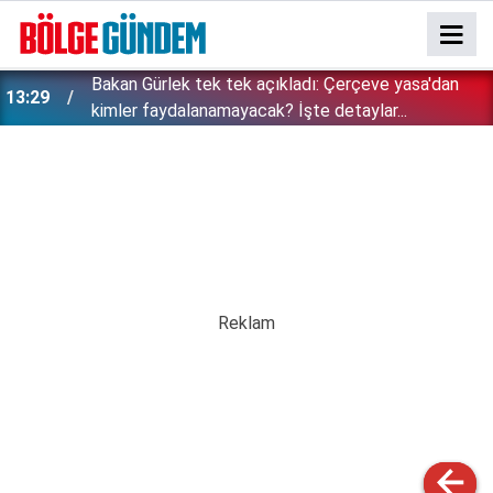
Bakan Gürlek tek tek açıkladı: Çerçeve yasa'dan
13:29
kimler faydalanamayacak? İşte detaylar...