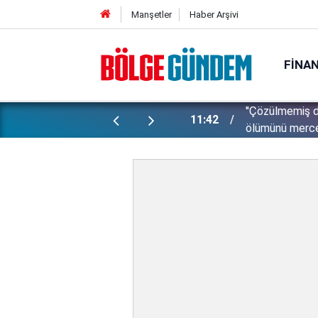
Manşetler
Haber Arşivi
FINA
ti: Bakan Gürlek şüpheli 2 çocuğun
11:28
İsrail zulümde 