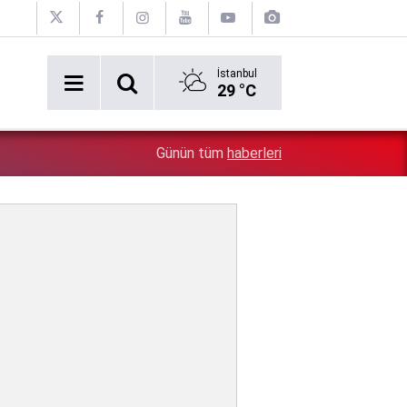
İstanbul
29 °C
Erken tatil rezervasyonu mağdurları için Ticaret bakanlı
1:17
Günün tüm
haberleri
iade zorunlu!