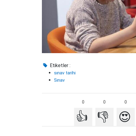
Etiketler :
sınav tarihi
Sınav
0
0
0
👍
👎
😍