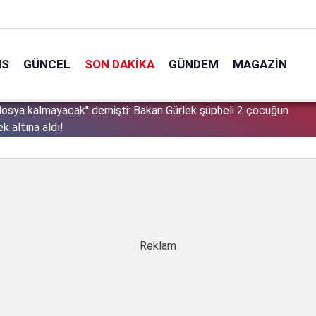
NS
GÜNCEL
SON DAKIKA
GÜNDEM
MAGAZIN
sınır tanımıyor: Bu kez kendi vatandaşlarını hedef aldı!
1