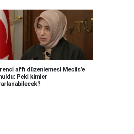
renci affı düzenlemesi Meclis'e
nuldu: Peki kimler
rarlanabilecek?