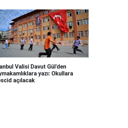
rgulama
tanbul Valisi Davut Gül'den
ymakamlıklara yazı: Okullara
scid açılacak