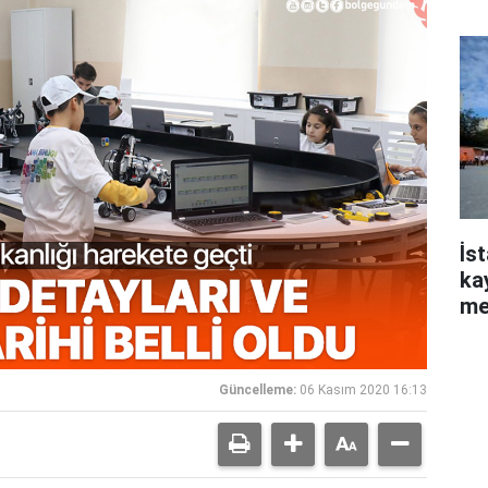
So
İs
ka
me
Güncelleme:
06 Kasım 2020 16:13