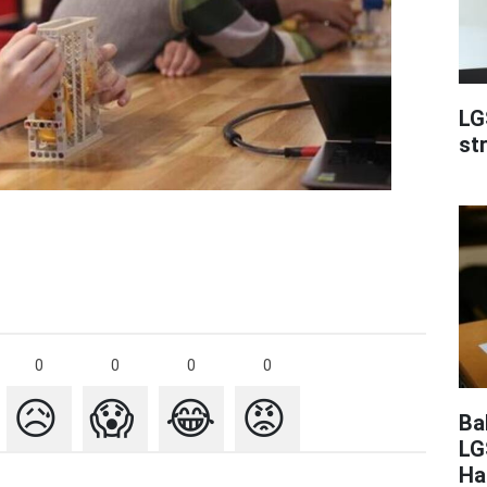
LG
st
0
0
0
0
😥
😱
😂
😡
Ba
LG
Ha